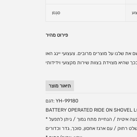
וע
סִגְנוֹן
פירוט מהיר
 את שלנו על מוצרים מרובים. צעצועי יינג האו
תיאור מוצר
דגם: YH-99180
BATTERY OPERATED RIDE ON SHOVEL 
* פונקציה: מצערת & בלם / תנועה קדימה & אחורה / מוזיקה & צופר / אור קדמי & אור אחורי / כוונון עוצמת קול / התנעה איטית / הנחיית מתח נמוך / ניתן לתפעל
לט רחוק / עם ארגז אחסון, סוכך, גדר וכדורים