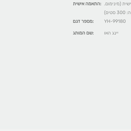
יזה מותאמת אישית (מינימום.
התאמה אישית:
YH-99180
מספר דגם:
יינג האו
שם המותג: