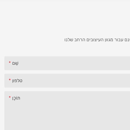
שֵׁם
טלפון
תוֹכֶן