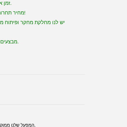
ימים (תלוי בכמות) עם קבלת המקדמה. אבל הזמן המדויק הוא בהתאם למצב בפועל.
2. זמן
3. מחיר תחרותי: אנו שואפים ללא הרף למצוא דרכים להפחית את עלויות הייצור שלנו, ולהעביר את החיסכון אליך!
5. מבצעים מיוחדים: על מנת לשמור על יתרון תחרותי, אנו מפעילים כל הזמן מבצעים מיוחדים במבצעים שלנו.
המפעל שלנו ממוקם בעיר פושאן, במחוז גואנגדונג, סין, שנמצאת במרחק של 20 ק"מ בלבד מגואנגג'ואו. ברוכים הבאים לבקר אותנו.