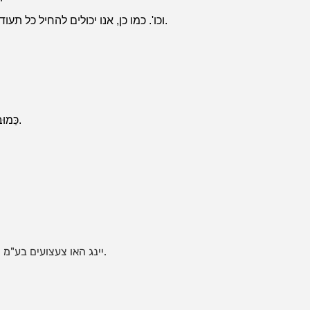
יש לנו ICTI, GSV, CCC, CE (EN71, EN14765), SGS, ASTM, ISO9001 וכו'. כמו כן, אנו יכולים להחיל כל תעודה אם אתה צריך כאשר הכמות בסדר.
כַּמוּבָן. אנחנו יכולים לספק מדגם. ואתה צריך לשלם עבור המדגם והשליח. כ-7 ימים לאחר קבלת התשלום, נשלח אותו.
יינג האו צעצועים בע"מ היא חברת ייצור מודרנית. התמקדנו בניהול מאז הקמתנו. יינג האו צעצועים מחויבת לספק ללקוחותיה שירותים מצוינים.