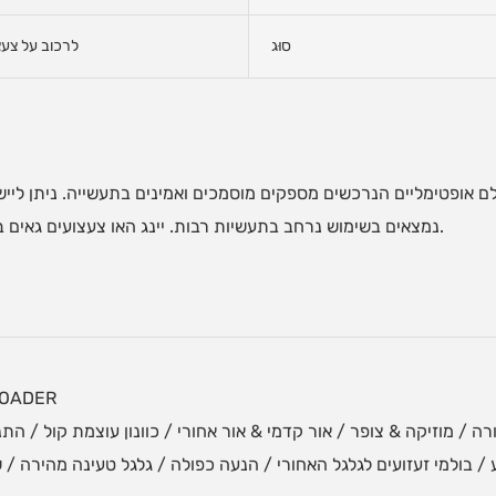
סוּג
לרכוב על צעצ
לם אופטימליים הנרכשים מספקים מוסמכים ואמינים בתעשייה. ניתן ליישם
נמצאים בשימוש נרחב בתעשיות רבות. יינג האו צעצועים גאים בכך שהיא מצוידת בצוות שירות מקצועי וידידותי.
LOADER
/ בולמי זעזועים לגלגל האחורי / הנעה כפולה / גלגל טעינה מהירה / ש