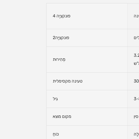
נה
פוּנקצִיָה 4
ים
פוּנקצִיָה2
ירויות: מהיר 3.8 קמ"ש, איטי 3.2
מְהִירוּת
"ש
30
טעינה מקסימלית
גִיל
סין
מקום מוצא
לָה
כּוֹחַ