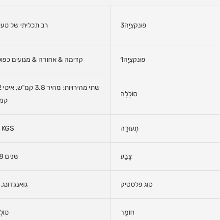
פוּנקצִיָה3
רב תכליתי של טעי
פוּנקצִיָה1
קדימה & אחורה & מנועים כפול
שתי מה
סוֹלְלָה
קמ
תְעוּדָה
 KGS
צֶבַע
3-8 שנים
סוג פלסטיק
גואנגדונג, 
חוֹמֶר
סוֹלְ