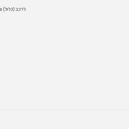
* סוללה נטענת 1x12V 7Ah ומטען 15V 800ma לרכב (כלול)