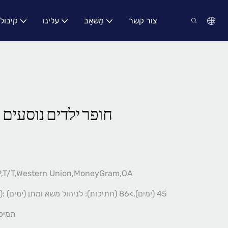
צור קשר
מַשׁאָב
עלינו
קיבול
חופר ילדים נוסעים 
P,T/T,Western Union,MoneyGram,OA
1-86 (חתיכות): 45 (ימים),>86 (חתיכות): לניהול משא ומתן (ימים)
תמיכת