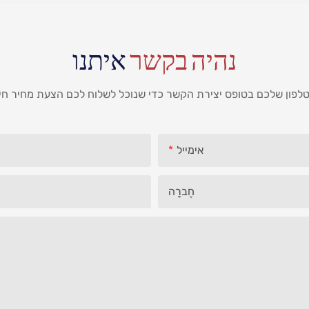
נהיה בקשר
איתנו
אימייל
חֶברָה