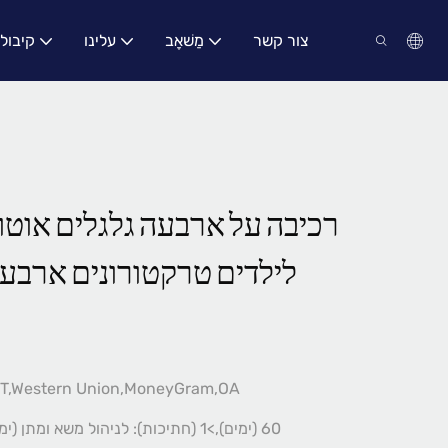
צור קשר
מַשׁאָב
עלינו
קיבול
רכיבה על ארבעה גלגלים אוטו
לילדים טרקטורונים ארבעה
/T,Western Union,MoneyGram,OA
1-1 (חתיכות): 60 (ימים),>1 (חתיכות): לניהול משא ומתן (ימים)