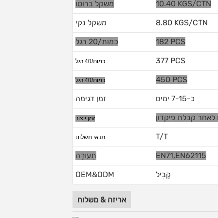
10.40 KGS/CTN
משקל ברוטו
8.80 KGS/CTN
משקל נקי
182 PCS
כמות/20 רגל
377 PCS
כמות/40 רגל
450 PCS
כמות/40 רגל
כ-7-15 ימים
זמן דגימה
זמן ייצור
T/T
תנאי תשלום
EN71,EN62115
תְעוּדָה
קָבִיל
OEM&ODM
אריזה & משלוח