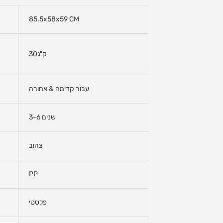
85.5x58x59 CM
ק"ג30
עבור קדימה & אחורה
3-6 שנים
צהוב
PP
פלסטי