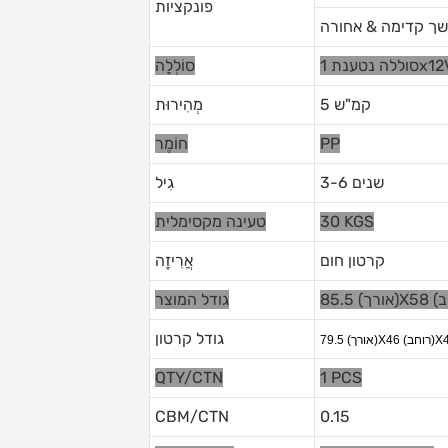
פונקציות
ך קדימה & אחורה
סוֹלְלָה
5 קמ"ש
מְהִירוּת
PP
חוֹמֶר
3-6 שנים
גִיל
30 KGS
טעינה מקסימלית
קרטון חום
אֲרִיזָה
גודל המוצר
גודל קרטון
QTY/CTN
1 PCS
CBM/CTN
0.15