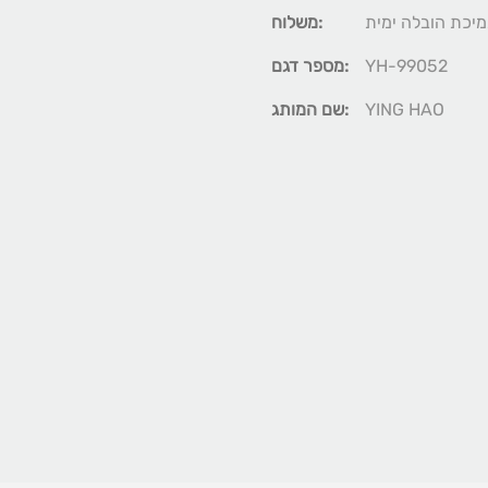
יכת הובלה ימית
משלוח:
YH-99052
מספר דגם:
YING HAO
שם המותג: