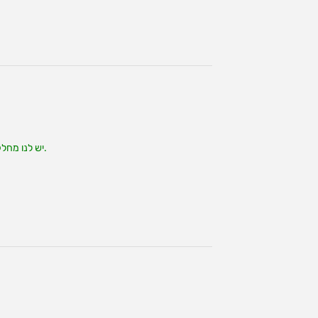
4.OEM/ODM: יש לנו מחלקת מחקר ופיתוח משלנו, מחלקת עובש ו-30 סטים של מכונות הזרקה אוטומטיות; אנו יכולים לספק את כל הדרישות שלכם.