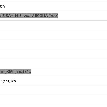
המש
סוללה נטענת 1x12V 3.5AH ומטען 14.5V 500MA (כלול)
85.5 (אורך)X58 (רוחב)X59 (גובה) ס"מ
79.5 (אורך)X46 (רוחב)X42 (גובה) ס"מ