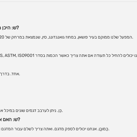
ש: היכן ממוקמת החברה שלכם? איך אני יכול לבקר שם?
המפעל שלנו ממוקם בעיר פושאן, במחוז גואנגדונג, סין, שנמצאת במרחק של 20 ק"מ בלבד מגואנגג'ואו. ברוכים הבאים לבקר אותנו.
MOQ הוא הכמות עבור 40'HQ אחד. בדרך כלל זה 300 יחידות.
כֵּן. ניתן לערבב דגמים שונים במיכל אחד להזמנה ראשונה. אבל לא יותר מחמישה פריטים.
ש: האם אני יכול לקבל מדגם כדי לבדוק את האיכות שלך?
כַּמוּבָן. אנחנו יכולים לספק מדגם. ואתה צריך לשלם עבור המדגם והשליח. כ-7 ימים לאחר קבלת התשלום, נשלח אותו.