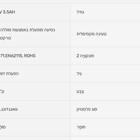
גודל
V 3.5AH
נסיעה מופעלת באמצעות סוללה 
טעינה מקסימלית
טרקטור
פוּנקצִיָה 2
71,EN62115, ROHS
גִיל
הפעלת דוו
צֶבַע
ק"ג1
סוג פלסטיק
גואנגדונג, 
חוֹמֶר
סוֹלְ