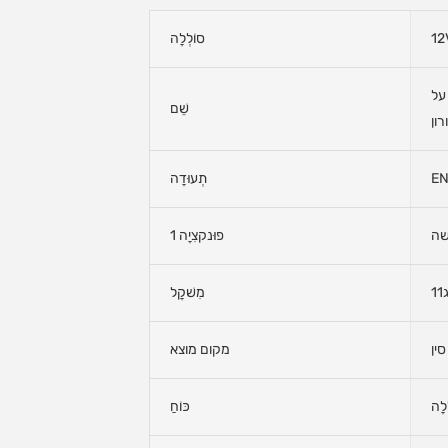
12
סוֹלְלָה
על
שֵׁם
ון
EN
תְעוּדָה
שה
פוּנקצִיָה 1
1
מִשׁקָל
סין
מקום מוצא
לָה
כּוֹחַ