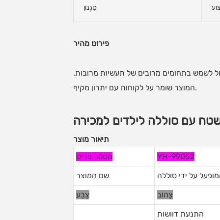
וע
סִגְנוֹן
פירוט מהיר
ול לשמש בתחומים מרובים של תעשיות מרובות.
המוצר שומר על לקוחות עם יתרון מקיף.
טח עם סוללה לילדים למכירה
תיאור מוצר
YH-99052
מספר פריט
ופעל על ידי סוללה
שם המוצר
צָהוֹב
צֶבַע
התנעת דוושות