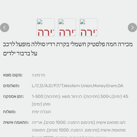
מכירה חמה פלסטיק חשמלי בקרת רדיו סוללה מופעל לרכב
על ברבור ילדים
חרסינה
מקום מוצא:
L/C,D/A,D/P,T/T,Western Union,MoneyGram,OA
תשלומים:
1-500 (חתיכות): 45 (ימים),>500 (חתיכות): לניהול משא
זמן אספקה:
ומתן (ימים)
הובלה ימית
משלוח:
לוגו מותאם אישית (מינימום הזמנה: 1000 סטים), אריזה
התאמה אישית:
מותאמת אישית (מינימום. הזמנה: 1000 סטים), התאמה