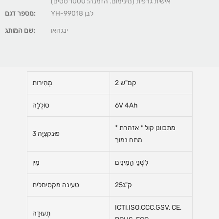
אישית גרפית (מינימום. הזמנה: 1000 סטים)
YH-99018 לבן
מספר דגם:
ינגהאו
שם המותג:
2 קמ"ש
מְהִירוּת
6V 4Ah
סוֹלְלָה
* מתכוונן קול * אזהרת
פוּנקצִיָה 3
מתח נמוך
לִשְׁנֵי הַמִינִים
מִין
ק"ג25
טעינה מקסימלית
ICTI,ISO,CCC,GSV, CE,
תְעוּדָה