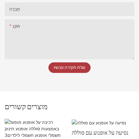
חֶברָה
תוֹכֶן
שלח חקירה עכשיו
מוצרים קשורים
נסיעה על אופנוע עם סוללה