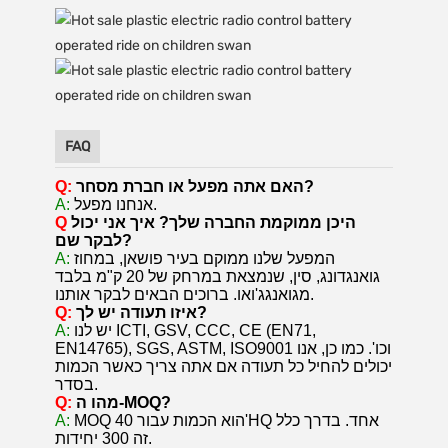
FAQ
האם אתה מפעל או חברת מסחר?
Q:
אנחנו מפעל.
A:
היכן ממוקמת החברה שלך? איך אני יכול
Q
לבקר שם?
המפעל שלנו ממוקם בעיר פושאן, במחוז
A:
גואנגדונג, סין, שנמצאת במרחק של 20 ק"מ בלבד
מגואנגג'ואו. ברוכים הבאים לבקר אותנו.
איזו תעודה יש לך?
Q:
יש לנו ICTI, GSV, CCC, CE (EN71,
A:
EN14765), SGS, ASTM, ISO9001 וכו'. כמו כן, אנו
יכולים להחיל כל תעודה אם אתה צריך כאשר הכמות
בסדר.
מהו ה-MOQ?
Q:
MOQ הוא הכמות עבור 40'HQ אחד. בדרך כלל
A:
זה 300 יחידות.