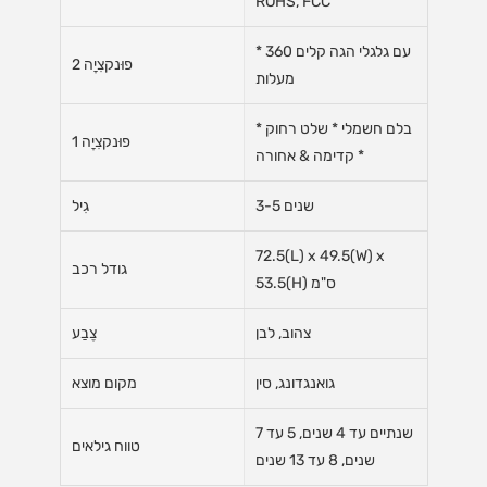
ROHS, FCC
* עם גלגלי הגה קלים 360
פוּנקצִיָה 2
מעלות
* בלם חשמלי * שלט רחוק
פוּנקצִיָה 1
* קדימה & אחורה
3-5 שנים
גִיל
72.5(L) x 49.5(W) x
גודל רכב
53.5(H) ס"מ
צהוב, לבן
צֶבַע
גואנגדונג, סין
מקום מוצא
שנתיים עד 4 שנים, 5 עד 7
טווח גילאים
שנים, 8 עד 13 שנים