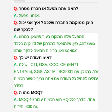
האם אתה מפעל או חברת מסחר?
Q:
אנחנו מפעל.
A:
היכן ממוקמת החברה שלכם? איך אני יכול
Q:
לבקר שם?
המפעל שלנו ממוקם בעיר פושאן, במחוז
A:
גואנגדונג, סין, שנמצאת במרחק של 20 ק"מ בלבד
מגואנגג'ואו. ברוכים הבאים לבקר אותנו.
איזו תעודה יש לך?
Q:
יש לנו ICTI, GSV, CCC, CE (EN71,
A:
EN14765), SGS, ASTM, ISO9001 וכו'. כמו כן, אנו
יכולים להחיל כל תעודה אם אתה צריך כאשר הכמות
בסדר.
מהו ה-MOQ?
Q:
MOQ הוא הכמות עבור 40'HQ אחד. בדרך כלל
A:
זה 300 יחידות.