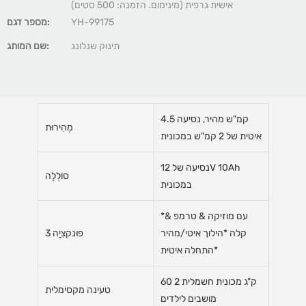
אישית גרפית (מינימום. הזמנה: 500 סטים)
YH-99175
מספר דגם:
תינוק שנלונג
שם המותג:
4.5 קמ"ש מהיר, נסיעה
מְהִירוּת
איטית של 2 קמ"ש במכונית
נסיעה של 12V 10Ah
סוֹלְלָה
במכונית
*עם מוזיקה & טרמפ &
קלה *הילוך איטי/מהיר
פוּנקצִיָה 3
*התחלה איטית
60 ק"ג מכונית חשמלית 2
טעינה מקסימלית
מושבים לילדים