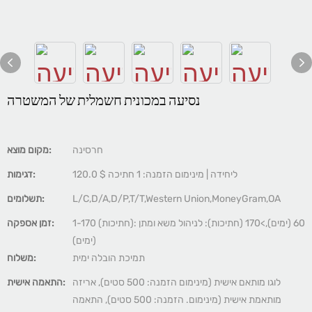
נסיעה במכונית חשמלית של המשטרה
חרסינה
מקום מוצא:
120.0 $ ליחידה | מינימום הזמנה: 1 חתיכה
דגימות:
L/C,D/A,D/P,T/T,Western Union,MoneyGram,OA
תשלומים:
1-170 (חתיכות): 60 (ימים),>170 (חתיכות): לניהול משא ומתן
זמן אספקה:
(ימים)
תמיכת הובלה ימית
משלוח:
לוגו מותאם אישית (מינימום הזמנה: 500 סטים), אריזה
התאמה אישית:
מותאמת אישית (מינימום. הזמנה: 500 סטים), התאמה