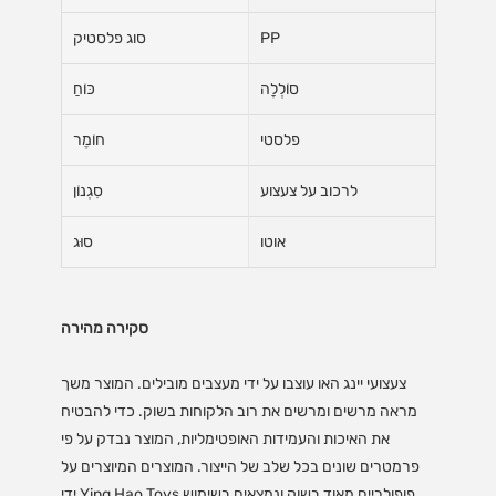
PP
סוג פלסטיק
סוֹלְלָה
כּוֹחַ
פלסטי
חוֹמֶר
לרכוב על צעצוע
סִגְנוֹן
אוטו
סוּג
סקירה מהירה
צעצועי יינג האו עוצבו על ידי מעצבים מובילים. המוצר משך
מראה מרשים ומרשים את רוב הלקוחות בשוק. כדי להבטיח
את האיכות והעמידות האופטימליות, המוצר נבדק על פי
פרמטרים שונים בכל שלב של הייצור. המוצרים המיוצרים על
ידי Ying Hao Toys פופולריים מאוד בשוק ונמצאים בשימוש