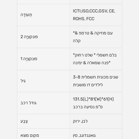
ICTI,ISO,CCC,GSV, CE,
תְעוּדָה
ROHS, FCC
*עם מוזיקה & טרמפ &
פוּנקצִיָה 2
קלה
*בלם חשמלי * שלט רחוק
פוּנקצִיָה 1
*פנה שמאלה & ימינה
3-8 שנים מכונית חשמלית
גִיל
לילדים דו מושבית
131.5(L)*81(W)*61(H)
גודל רכב
ס"מ נסיעה ברכב
לבן, ירוק
צֶבַע
גואנגדונג, סין
מקום מוצא