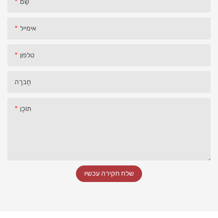
שֵׁם
אימייל
טלפון
חֶברָה
תוֹכֶן
שלח חקירה עכשיו