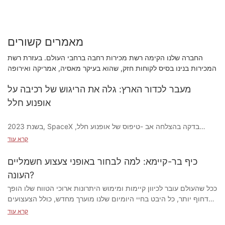
מאמרים קשורים
החברה שלנו הקימה רשת מכירות רחבה ברחבי העולם. בעזרת רשת
המכירות בנינו בסיס לקוחות חזק, שהוא בעיקר מאסיה, אמריקה ואירופה
מעבר לכדור הארץ: גלה את הריגוש של רכיבה על
אופנוע חלל
בשנת 2023, SpaceX בדקה בהצלחה אב -טיפוס של אופנוע חלל,
והציב את הבמה לעידן חדש של נסיעות אנושיות מעבר לכדור הארץ.
קרא עוד
דמיין לעצמך לעמוד על משטח, מוקף במרחב המרחב העצום, כאשר
אופנוע עתידני מלוטש ועתידני מרחף מעל כרית השיגור, הדחפים
כיף בר-קיימא: למה לבחור באופני צעצוע חשמליים
הצפויים שלו כבר מתנשאים. הרגע מרגש וגם מעורר השראה.
העונה?
לרכוב על אופנוע חלל זה לא רק חלום; זה עתיד מפתה באופק. כלי רכב
ככל שהעולם עובר לכיוון קיימות ומימוש היתרונות ארוכי הטווח שלו הופך
אלה משלבים את ריגוש הרכיבה עם האפשרויות האינסופיות של חקר
דחוף יותר, כל היבט בחיי היומיום שלנו מוערך מחדש, כולל הצעצועים
החלל, ומציעים הרפתקה ייחודית ומלהיבה. התכונן לצלול לעולם אופנועי
שאנו משחקים בהם עם ילדינו. אופני צעצוע חשמליים מציעים דרך
החלל ולחקור את ריגוש הרכיבה מעבר לכדור הארץ.
קרא עוד
מרגשת ובת קיימא לילדים לשחק ולחקור, בהתאם לחשיבות הגוברת של