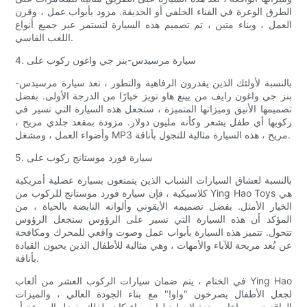
الطرق الوعرة في الفناء الخلفي أو الحديقة. مزود بأبواب عمل ، وقرن
العمل ، وبناء متين ، تم تصميم هذه السيارة لتستمر عبر جميع أنواع
اللعب القاسي.
4. سيارة مرسيدس-بنز جي واغون ركوب على
بالنسبة لأولئك الذين يقدرون الرفاهية والتطور ، تعد سيارة مرسيدس-
بنز جي واغون رايف من يينغ هاو تويز خيارًا من الدرجة الأولى. بفضل
تصميمها الأنيق وميزاتها المتميزة ، ستجعل هذه السيارة التي تسير في
ركوبها أي طفل يشعر وكأنه مليون دولار. مزودة بمقعد جلدي مريح ،
وأضواء العمل ، ومشغل MP3 مريح ، هذه السيارة مثالية للتجول بأناقة.
5. سيارة فورد موستانج ركوب على
بالنسبة لعشاق السيارات الشباب الذين يتمتعون بسيارة عضلية أمريكية
كلاسيكية ، فإن سيارة فورد موستانج للركوب من Ying Hao Toys هي
الخيار الأمثل. بفضل تصميمه الأيقوني وألوانه النابضة بالحياة ، من
المؤكد أن هذه السيارة التي تسير على الرؤوس ستجعل الرؤوس
تتحول. تتميز هذه السيارة بأبواب عمل وصوت واقعي للمحرك ومكافحة
عن بُعد مريحة للآباء والأمهات ، وهي مثالية للأطفال الذين يحبون القيادة
بأناقة.
في الختام ، يتم ضمان سيارات الركوب العشر من ألعاب Ying Hao
لجعل الأطفال يصرخون "واو!" مع بناء الجودة العالي ، والميزات
الواقعية ، وساعات متعة لا نهاية لها. سواء كان طفلك يفضل السرعة أو