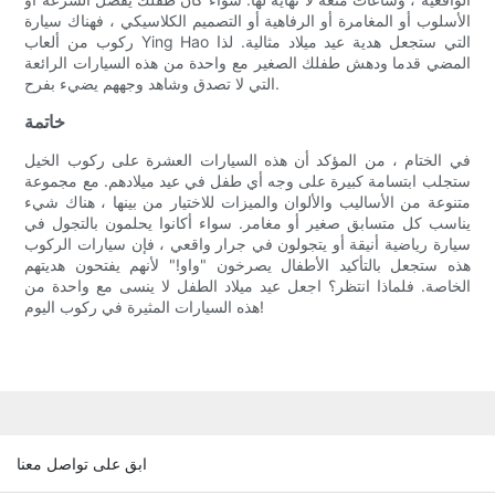
الأسلوب أو المغامرة أو الرفاهية أو التصميم الكلاسيكي ، فهناك سيارة
ركوب من ألعاب Ying Hao التي ستجعل هدية عيد ميلاد مثالية. لذا
المضي قدما ودهش طفلك الصغير مع واحدة من هذه السيارات الرائعة
التي لا تصدق وشاهد وجههم يضيء بفرح.
خاتمة
في الختام ، من المؤكد أن هذه السيارات العشرة على ركوب الخيل
ستجلب ابتسامة كبيرة على وجه أي طفل في عيد ميلادهم. مع مجموعة
متنوعة من الأساليب والألوان والميزات للاختيار من بينها ، هناك شيء
يناسب كل متسابق صغير أو مغامر. سواء أكانوا يحلمون بالتجول في
سيارة رياضية أنيقة أو يتجولون في جرار واقعي ، فإن سيارات الركوب
هذه ستجعل بالتأكيد الأطفال يصرخون "واو!" لأنهم يفتحون هديتهم
الخاصة. فلماذا انتظر؟ اجعل عيد ميلاد الطفل لا ينسى مع واحدة من
هذه السيارات المثيرة في ركوب اليوم!
ابق على تواصل معنا