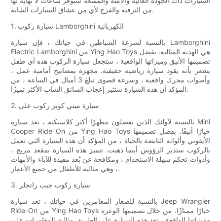
السيارات ذات الجودة العالية والآمنة والممتعة ستوفر ساعات لا نهاية لها
من الترفيه والفرح لأي من عشاق السيارات الشابة.
1. سيارة ركوب Lamborghini الكهربائية
بالنسبة لسرعة الشياطين في حياتك ، فإن سيارة Lamborghini
Electric Lamborghini من Ying Hao Toys هي الهدية المثالية. بفضل
تصميمها الأنيق وميزاتها الواقعية ، ستجعل سيارة الركوب هذه أي طفل
يشعر بأنه يقود سيارة رياضية حقيقية. مجهزة بمصابيح أمامية عمل ،
وأصوات محرك واقعية ، وسرعة قصوى تبلغ 3 أميال في الساعة ، من
المؤكد أن هذه السيارة ستثير إعجاب السائق الشاب الأكثر تميزًا.
2. سيارة ميني كوبر ركوب على
بالنسبة لأولئك الذين يفضلون مظهرًا أكثر كلاسيكية ، تعد سيارة Mini
Cooper Ride On من Ying Hao Toys خيارًا أنيقًا. بفضل تصميمها
الأيقوني وألوانه النابضة بالحياة ، من المؤكد أن هذه السيارة التي تعمل
بالركوب ستدير الرؤوس أينما ذهبت. تتميز هذه السيارة بمقعد مريح ،
وأدوات تحكم سهلة الاستخدام ، ومكافحة عن بُعد مفيدة للآباء والأمهات
، وهي مثالية للأطفال من جميع الأعمار.
3. سيارة ركوب جيب رانجلر
بالنسبة للصغار المغامرين في حياتك ، تعد سيارة Jeep Wrangler
Ride-On من Ying Hao Toys خيارًا ممتازًا. من خلال تصميمها الوعرة
وميزاتها الواقعة ، تعد هذه السيارة على الطريق مثالية للمغامرات على