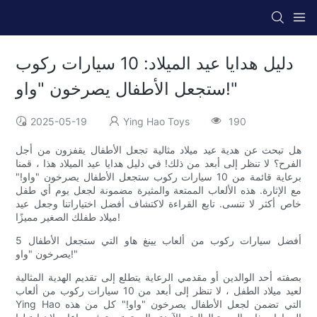
دليل هدايا عيد الميلاد: 10 سيارات ركوب
ستجعل الأطفال يصرخون "واو!"
2025-05-19
Ying Hao Toys
190
هل تبحث عن هدية عيد ميلاد مثالية تجعل الأطفال يقفزون من أجل
الفرح؟ لا تنظر إلى أبعد من ذلك! في دليل هدايا عيد الميلاد هذا ، قمنا
برعاية قائمة من 10 سيارات ركوب ستجعل الأطفال يصرخون "واو!"
مع الإثارة. هذه الألعاب الممتعة والمثيرة مضمونة لجعل يوم أي طفل
خاص أكثر لا تنسى. تابع القراءة لاكتشاف أفضل اختياراتنا وجعل عيد
ميلاد طفلك الصغير مميزًا!
5 أفضل سيارات ركوب من ألعاب يينغ هاو التي ستجعل الأطفال
يصرخون "واو!"
بصفته أحد الوالدين أو مقدمي الرعاية يتطلع إلى تقديم الهدية المثالية
لعيد ميلاد الطفل ، لا تنظر إلى أبعد من 10 سيارات ركوب من ألعاب
Ying Hao التي تضمن لجعل الأطفال يصرخون "واو!" كل من هذه