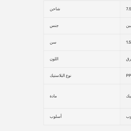
7.
شاحن
ين
جنس
سن
رق
اللون
P
نوع البلاستيك
مادة
وب
أسلوب