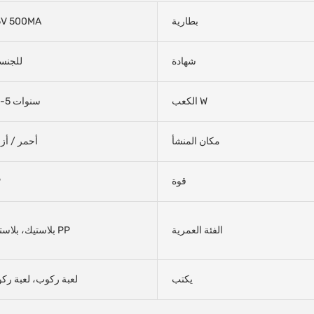
بطارية
5V 500MA
شهادة
للجنس
الكعب W
1.5-5 سنوات
مكان المنشأ
أحمر / أز
قوة
P
الفئة العمرية
بلاستيك، بلاستيك PP
يكتب
لعبة ركوب، لعبة رك