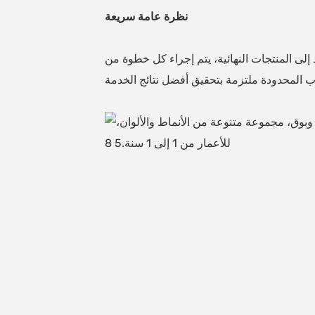
نظرة عامة سريعة
 دورًا حاسمًا في سيارات ركوب الأطفال. يتم فحص المنتج باهتمام 100٪. من المواد إلى المنتجات النهائية، يتم إجراء كل خطوة من