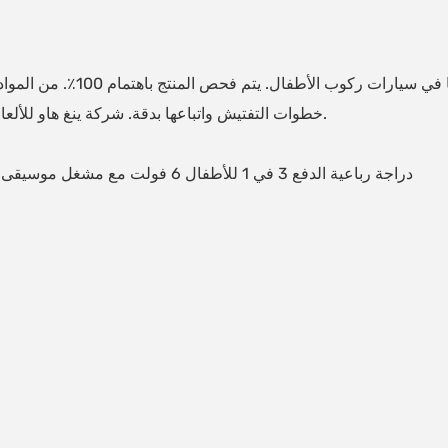
يلعب التصميم الاحترافي والمعقول
خطوات التفتيش واتباعها بدقة. شركة ينغ هاو للألعاب المحدودة ملتزمة بتحقيق أفضل نتائج الخدمة.