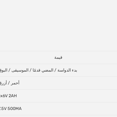
قيمة
بدء الدواسة / المضي قدمًا / الموسيقى / البوق
أحمر / أزرق
1x6V 2AH
7.5V 500MA