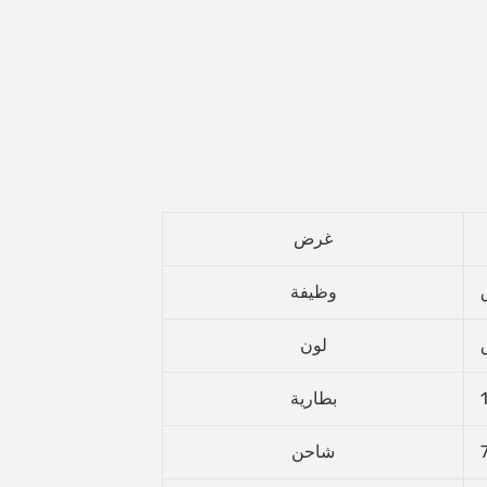
غرض
وظيفة
لون
بطارية
شاحن