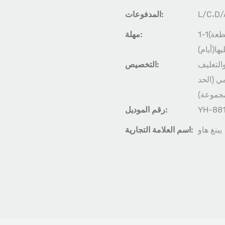
المدفوعات:
1-1(قطعة):45(أيام)،2-139(قطعة):60(أيام)،>139(قطعة):سيتم التفاوض
مهلة:
يها(أيام)
، التعبئة والتغليف
التخصيص:
 الرسومي (الحد
YH-88
رقم الموديل:
يينغ هاو
اسم العلامة التجارية: