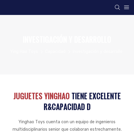
INVESTIGACIÓN Y DESARROLLO
Ying Hao Toys
Capacidad
Investigación y desarrollo
JUGUETES YINGHAO
TIENE EXCELENTE
R&CAPACIDAD D
Yinghao Toys cuenta con un equipo de ingenieros
multidisciplinarios senior que colaboran estrechamente.