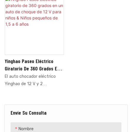
Yinghao Paseo Eléctrico
Giratorio De 360 ​​grados En
Un Auto De Choque De 12 V
El auto chocador eléctrico
Para Niños & Niños
Yinghao de 12 V y 2
Pequeños De 1,5 A 6 Años
velocidades para niños y niños
pequeños de 1,5 a 6 años
cuenta con un asiento
Envíe Su Consulta
retráctil, es un juguete de
regalo para bebés con control
remoto, luces LED, Bluetooth
Nombre