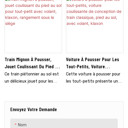
Train Mignon À Pousser,
Voiture À Pousser Pour Les
Jouet Coulissant Du Pied Au
Tout-Petits, Voiture
Sol Pour Tout-Petit Avec
Coulissante De Conception
Ce train piétonnier au sol est
Cette voiture à pousser pour
Volant, Klaxon, Rangement
De Train Classique, Pied Au
un délicieux jouet pour les
les tout-petits présente un
Sous Le Siège
Sol, Avec Volant, Klaxon
tout-petits, doté d'un design
charmant design de train
mignon et coloré que les
classique, ce qui en fait un
enfants adoreront. Parfait
jouet passionnant pour les
Envoyez Votre Demande
pour les enfants âgés de 18 à
petits conducteurs âgés de 18
36 mois, ce jouet robuste et
à 36 mois. Équipé d'un klaxon
sûr est idéal pour jouer à
amusant, il ajoute une touche
Nom