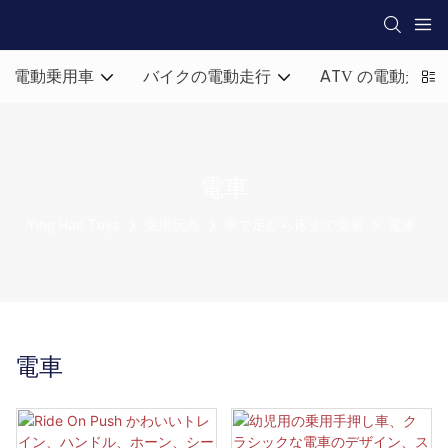
電動乗用車
バイクの電動走行
ATV の電動走行
電車
Ying Hao Toys
乗用玩具
車で足から床まで乗車
電車
電車