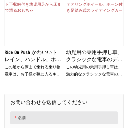
Ride On Push かわいいト
幼児用の乗用手押し車、
レイン、ハンドル、ホー
クラシックな電車のデザ
ン、シート下収納付き幼
イン、ステアリングホイ
この足から床まで乗れる乗り物
この幼児用の乗用手押し車は、
児用足から床まで滑るお
ール、ホーン付き足踏み
電車は、お子様が気に入るキュ
魅力的なクラシックな電車のデ
もちゃ
式スライディングカー
ートでカラフルなデザインが特
ザインが特徴で、生後 18 ～ 36
徴の、幼児向けの楽しいおもち
か月の小さな車掌にとって刺激
ゃです。 18 ～ 36 か月のお子
的なおもちゃとなっています。
お問い合わせを送信してください
様に最適なこの丈夫で安全なお
楽しいホーンが装備されてお
もちゃは、屋内と屋外の両方で
り、プレイタイムにインタラク
の遊びに最適です。
ティブなタッチを加えます。
名前