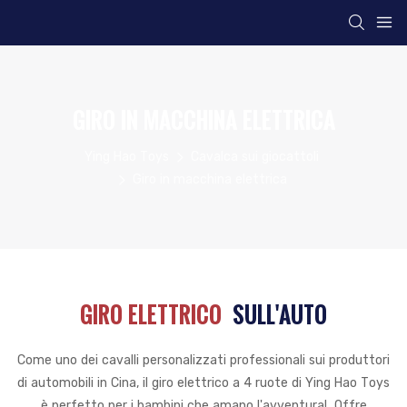
GIRO IN MACCHINA ELETTRICA
Ying Hao Toys
Cavalca sui giocattoli
Giro in macchina elettrica
GIRO ELETTRICO
SULL'AUTO
Come uno dei cavalli personalizzati professionali sui produttori
di automobili in Cina, il giro elettrico a 4 ruote di Ying Hao Toys
è perfetto per i bambini che amano l'avventura!
Offre