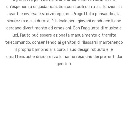
un'esperienza di guida realistica con facili controlli, funzioni in
avanti e inversa e sterzo regolare. Progettato pensando alla
sicurezza e alla durata, è l'ideale per i giovani conducenti che
cercano divertimento ed emozioni. Con l'aggiunta di musica e
luci, l'auto può essere azionata manualmente o tramite
telecomando, consentendo ai genitori di rilassarsi mantenendo
il proprio bambino al sicuro. Il suo design robusto e le
caratteristiche di sicurezza lo hanno reso uno dei preferiti dai
genitori.
Le nostre auto elettriche da
corsa sono progettate per
divertimento e avventure
senza fine.