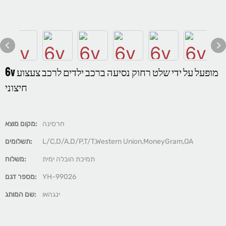
6v מופעל על ידי שלט רחוק נסיעה ברכב ילדים לרכב צעצוע
חיצוני
חרסינה
מקום מוצא:
L/C,D/A,D/P,T/T,Western Union,MoneyGram,OA
תשלומים:
תמיכת הובלה ימית
משלוח:
YH-99026
מספר דגם:
ינגהאו
שם המותג: