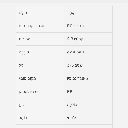
אַחֵר
סוּלָם
RC תחביב
סגנון בקרת רדיו
2.8 קמ"ש
מְהִירוּת
6V 4.5AH
סוֹלְלָה
3-5 שנים
גִיל
גואנגדונג, סין
מקום מוצא
PP
סוג פלסטיק
סוֹלְלָה
כּוֹחַ
פלסטי
חוֹמֶר