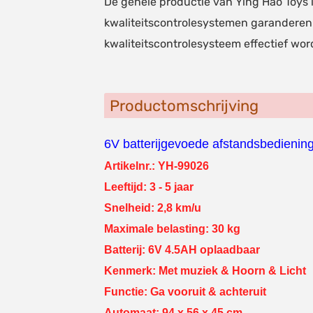
De gehele productie van Ying Hao Toys 
kwaliteitscontrolesystemen garanderen d
kwaliteitscontrolesysteem effectief wo
Productomschrijving
6V batterijgevoede afstandsbediening
Artikelnr.: YH-99026
Leeftijd: 3 - 5 jaar
Snelheid: 2,8 km/u
Maximale belasting: 30 kg
Batterij: 6V 4.5AH oplaadbaar
Kenmerk: Met muziek & Hoorn & Licht
Functie: Ga vooruit & achteruit
Automaat: 94 x 56 x 45 cm