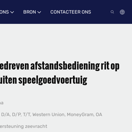
 ONS
BRON
CONTACTEER ONS
gedreven afstandsbediening rit op
uiten speelgoedvoertuig
na
 D/A, D/P, T/T, Western Union, MoneyGram, OA
ersteuning zeevracht