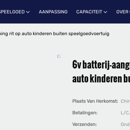
 SPEELGOED
AANPASSING
CAPACITEIT
OVER
ing rit op auto kinderen buiten speelgoedvoertuig
6v batterij-aan
auto kinderen b
Plaats Van Herkomst:
Chi
Betalingen:
L/C,
Verzenden:
Ond