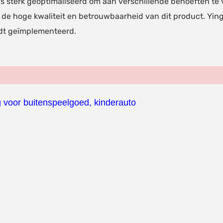
is sterk geoptimaliseerd om aan verschillende behoeften te
e hoge kwaliteit en betrouwbaarheid van dit product. Ying H
rdt geïmplementeerd.
 voor buitenspeelgoed, kinderauto