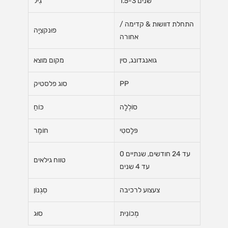
1.5-3 שנים
גִיל
התחלת דוושות & קדימה /
פוּנקצִיָה
אחורה
גואנגדונג, סין
מקום מוצא
PP
סוג פלסטיק
סוֹלְלָה
כּוֹחַ
פּלָסטִי
חוֹמֶר
0 עד 24 חודשים, שנתיים
טווח גילאים
עד 4 שנים
צעצוע לרכיבה
סִגְנוֹן
מְכוֹנִית
סוּג