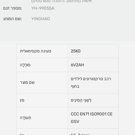
אישית (מינימום. הזמנה: 500 סטים)
YH-99055A
מספר דגם:
YINGHAO
שם המותג:
25KG
טעינה מקסימאלית
6V2AH
סוֹלְלָה
רכב טרקטורונים לילדים
שם מוצר
בחוף
לִשְׁנֵי הַמִינִים
מִין
CCC EN71 ISO9001 CE
תְעוּדָה
GSV