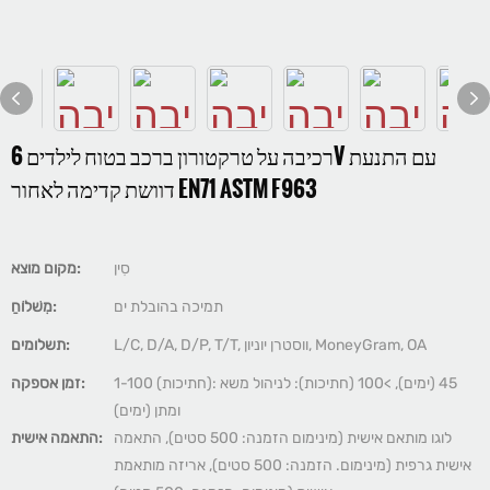
רכיבה על טרקטורון ברכב בטוח לילדים 6V עם התנעת
דוושת קדימה לאחור EN71 ASTM F963
סִין
מקום מוצא:
תמיכה בהובלת ים
מִשׁלוֹחַ:
L/C, D/A, D/P, T/T, ווסטרן יוניון, MoneyGram, OA
תשלומים:
1-100 (חתיכות): 45 (ימים), >100 (חתיכות): לניהול משא
זמן אספקה:
ומתן (ימים)
לוגו מותאם אישית (מינימום הזמנה: 500 סטים), התאמה
התאמה אישית:
אישית גרפית (מינימום. הזמנה: 500 סטים), אריזה מותאמת