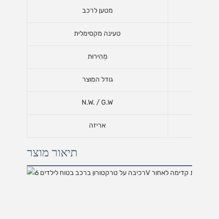
מטען לרכב
טעינה מקסימלית
מְהִירוּת
גודל המוצר
N.W. / G.W
אריזה
תיאור מוצר