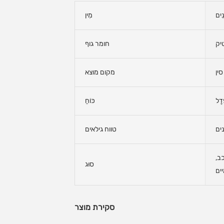
נִים
מִין
חומר גוף
סין
מקום מוצא
ֵדָל
כּוֹחַ
טווח גילאים
ב,
סוּג
ים
סקירת מוצר