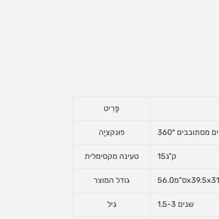
פָּרִיט
 מסתובבים 360°
פוּנקצִיָה
ק"ג15
טעינה מקסימלית
56.0x39.5x31.
גודל המוצר
1.5-3 שנים
גִיל