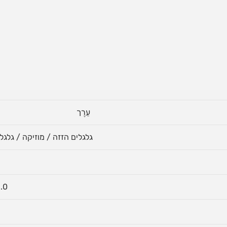
עֵרֶך
גלגלים הזזה / מוזיקה / גלגלים
ס"מ0