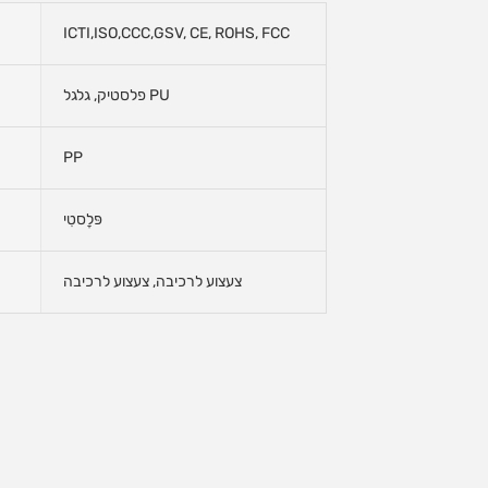
ICTI,ISO,CCC,GSV, CE, ROHS, FCC
פלסטיק, גלגל PU
PP
פּלָסטִי
צעצוע לרכיבה, צעצוע לרכיבה