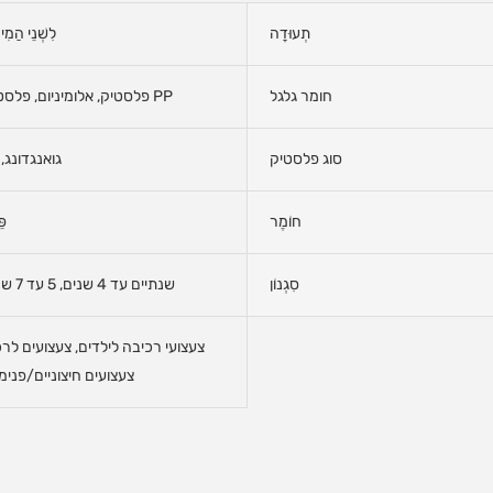
תְעוּדָה
לִשְׁנֵי הַמִי
חומר גלגל
פלסטיק, אלומיניום, פלסטיק PP
סוג פלסטיק
גואנגדונג, 
חוֹמֶר
פּ
סִגְנוֹן
שנתיים עד 4 שנים, 5 עד 7 שנים
צעצועי רכיבה לילדים, צעצועים לרכ
צעצועים חיצוניים/פנימי