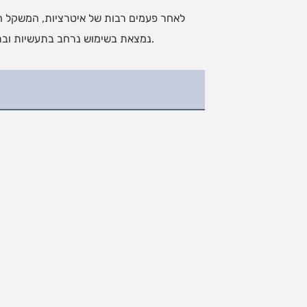
לאחר פעמים רבות של איטרציות, המשקל הב
דוושת הדחיפה & לרצפה של Ying Hao Toys נמצאת בשימוש נרחב בתעשיות ובתחומים שונים. אנו מציעים פתרון מקצועי עבור דוושת הדחיפה & לרצפה.