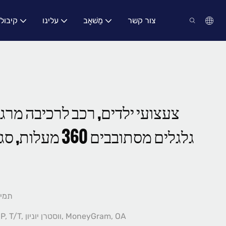
צור קשר
מַשׁאָב
עלינו
קיבול
צעצועי ילדים, רכב לרכיבה מרגל
גלגלים מסתובבים 360 מעלות, סגנונות רבים זמינים
תמיכ
L/C, D/A, D/P, T/T, ווסטרן יוניון, MoneyGram, OA