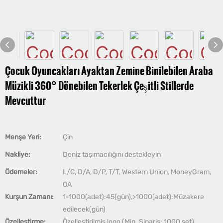
Çocuk Oyuncakları Ayaktan Zemine Binilebilen Araba
Müzikli 360° Dönebilen Tekerlek Çeşitli Stillerde
Mevcuttur
Menşe Yeri:
Çin
Nakliye:
Deniz taşımacılığını destekleyin
Ödemeler:
L/C, D/A, D/P, T/T, Western Union, MoneyGram,
OA
Kurşun Zamanı:
1-1000(adet):45(gün),>1000(adet):Müzakere
edilecek(gün)
Özelleştirme:
Özelleştirilmiş logo (Min. Sipariş: 1000 set),