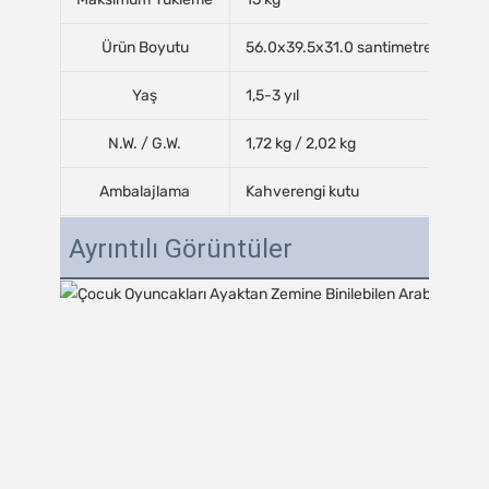
Ürün Boyutu
56.0x39.5x31.0 santimetre
Yaş
1,5-3 yıl
N.W. / G.W.
1,72 kg / 2,02 kg
Ambalajlama
Kahverengi kutu
Ayrıntılı Görüntüler