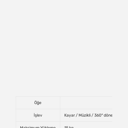
Öğe
İşlev
Kayar / Müzikli / 360° dönebilen te
Maksimum Yükleme
15 kg