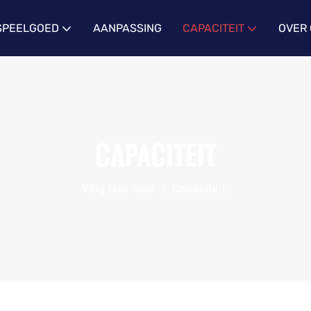
 SPEELGOED
AANPASSING
CAPACITEIT
OVER
CAPACITEIT
Ying Hao Toys
Capaciteit