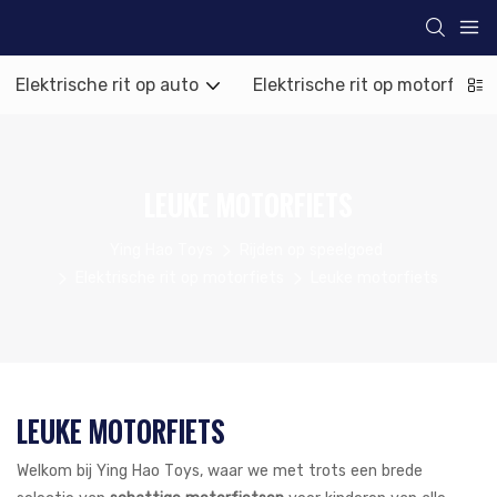
Elektrische rit op auto
Elektrische rit op motorfiets
LEUKE MOTORFIETS
Ying Hao Toys
Rijden op speelgoed
Elektrische rit op motorfiets
Leuke motorfiets
LEUKE MOTORFIETS
Welkom bij Ying Hao Toys, waar we met trots een brede