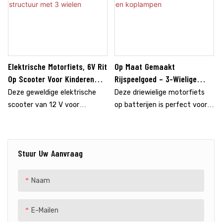
Elektrische Motorfiets, 6V Rit
Op Maat Gemaakt
Op Scooter Voor Kinderen
Rijspeelgoed – 3-Wielige
Met Opbergvakken, Schattig
Motor Op Batterijen Voor
Deze geweldige elektrische
Deze driewielige motorfiets
Ontwerp Met Stabiele
Kinderen Vanaf 1,5 Jaar –
scooter van 12 V voor
op batterijen is perfect voor
Structuur Met 3 Wielen
Politiestickers En Koplampen
kinderen is niet alleen super
kinderen vanaf 1,5 jaar. Het
schattig, maar heeft ook een
ontwerp met politiethema,
stabiele structuur met drie
stickers en koplampen
Stuur Uw Aanvraag
wielen voor extra veiligheid.
stimuleert creativiteit en
Het bevat zelfs opbergvakken
avontuur. Het stevige
voor speelgoed en andere
ontwerp met drie wielen zorgt
Naam
benodigdheden, waardoor het
voor veiligheid, terwijl de
zowel leuk als praktisch is! Het
oplaadbare batterij en de
E-Mailen
is de ideale keuze voor jonge
eenvoudige bediening het