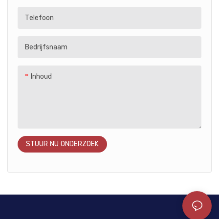
rijders die op zoek zijn naar
rijden gemakkelijk maken. Dit
Telefoon
avontuur!
stijlvolle en leuke rijspeelgoed
Op batterijen werkende rit op
is ideaal om binnen en buiten
motorfiets
mee te spelen en is een
Bedrijfsnaam
geweldig cadeau voor kleine
ontdekkingsreizigers!
Inhoud
Rijden op een motorfiets op
batterijen
STUUR NU ONDERZOEK