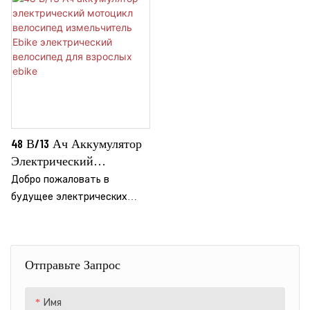
48 В/13 Ач Аккумулятор
Электрический
Мотоцикл Велосипед
Добро пожаловать в
Измельчитель Ebike
будущее электрических
Электрический
велосипедов, где стиль
Велосипед Для Взрослых
сочетается с
Ebike
производительностью.
Отправьте Запрос
Электронный велосипед
Yinghao — это не просто вид
транспорта, это отражение
Имя