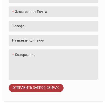
вашей уникальной личности.
Благодаря классному
Электронная Почта
внешнему виду в стиле
мотоцикла,
Телефон
электровелосипед Yinghao
выделяется из толпы,
позволяя вам привлекать к
Название Компании
себе внимание, куда бы вы
ни пошли.
Содержание
ОТПРАВИТЬ ЗАПРОС СЕЙЧАС