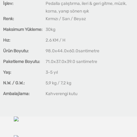
İşlev:
Pedalla çalıştırma, ileri & geri gitme, müzik,
korna, yanıp sönen ışık
Renk:
Kırmızı / Sarı / Beyaz
Maksimum Yükleme:
30kg
Hız:
2.6 KM / H
Ürün Boyutu:
98.0x44.0x60.0santimetre
Paketleme Boyutu:
71.0x37.0x39.0 santimetre
Yaş:
3-5 yıl
N.W. / G.W.:
5,9 kg / 7,2 kg
Ambalajlama:
Kahverengi kutu