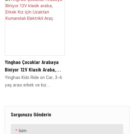
Yinghao Çocuklar Arabaya
Biniyor 12V Klasik Araba,
Erkek Kız Için Uzaktan
Yinghao Kids Ride on Car, 3-6
Kumandalı Elektrikli Araç
yaş arası erkek ve kız
çocuklarına yönelik 12V klasik
elektrikli bir araçtır. Uzaktan
kumanda, 3 hız, müzik (MP3
Sorgunuzu Gönderin
dahil), USB ve Kendin Yap
çıkartmaları ile birlikte gelir. Bu
akülü tekerlekli araba,
Isim