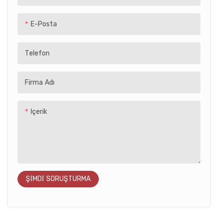
benzersiz tasarımıyla retro
spor arabaya benzer lüks bir
E-Posta
keyif sunuyor. Hoş yuvarlak
farlar ve lüks eşkenar dörtgen
Telefon
desenli koltuk, unutulmaz bir
sürüş deneyimi sağlar. Yerleşik
medya oynatıcı cihazlara
Firma Adı
bağlanarak çocukların en
sevdikleri şarkıları veya
Içerik
hikayeleri çalmasına olanak
tanıyarak bu araba
yolculuğunu gerçekten
sevmelerini sağlar
ŞIMDI SORUŞTURMA