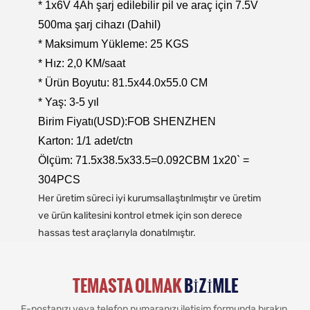
* 1x6V 4Ah şarj edilebilir pil ve araç için 7.5V
500ma şarj cihazı (Dahil)
* Maksimum Yükleme: 25 KGS
* Hız: 2,0 KM/saat
* Ürün Boyutu: 81.5x44.0x55.0 CM
* Yaş: 3-5 yıl
Birim Fiyatı(USD):FOB SHENZHEN
Karton: 1/1 adet/ctn
Ölçüm: 71.5x38.5x33.5=0.092CBM 1x20` =
304PCS
Her üretim süreci iyi kurumsallaştırılmıştır ve üretim
ve ürün kalitesini kontrol etmek için son derece
hassas test araçlarıyla donatılmıştır.
TEMASTA OLMAK
BIZIMLE
E-postanızı veya telefon numaranızı iletişim formunda bırakın,