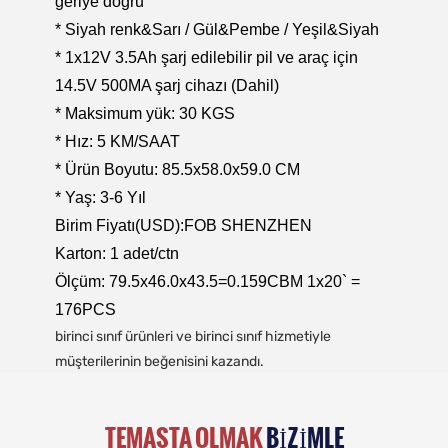
geriye doğru
* Siyah renk&Sarı / Gül&Pembe / Yeşil&Siyah
* 1x12V 3.5Ah şarj edilebilir pil ve araç için
14.5V 500MA şarj cihazı (Dahil)
* Maksimum yük: 30 KGS
* Hız: 5 KM/SAAT
* Ürün Boyutu: 85.5x58.0x59.0 CM
* Yaş: 3-6 Yıl
Birim Fiyatı(USD):FOB SHENZHEN
Karton: 1 adet/ctn
Ölçüm: 79.5x46.0x43.5=0.159CBM 1x20` =
176PCS
birinci sınıf ürünleri ve birinci sınıf hizmetiyle
müşterilerinin beğenisini kazandı.
TEMASTA OLMAK
BIZIMLE