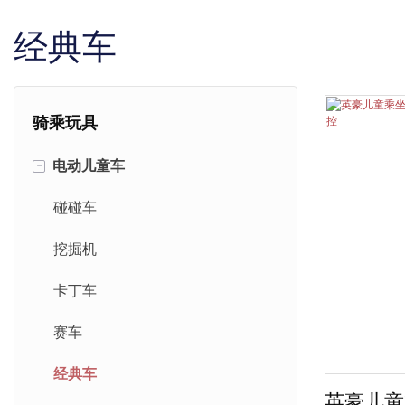
经典车
骑乘玩具
-
电动儿童车
碰碰车
挖掘机
卡丁车
赛车
经典车
英豪儿童乘