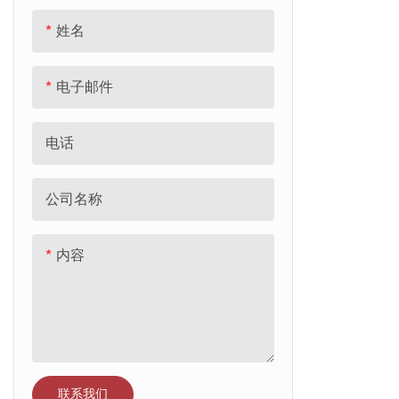
平衡车
成人电动自行车
姓名
牌照车
电子邮件
校车
电话
三轮车
火车
公司名称
婴儿学步车
内容
复古车
其他
联系我们