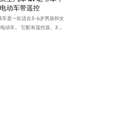
电动车带遥控
骑车是一款适合3-6岁男孩和女
典电动车。 它配有遥控器、3 种
括 MP3）、USB 和 DIY 贴
动力轮汽车以其独特的设计提供了
跑车的豪华享受。 可爱的圆形头
菱形图案座椅，提供难忘的驾驶
置媒体播放器可以连接到设备，让
自己喜欢的歌曲或故事，让他们
种汽车之旅