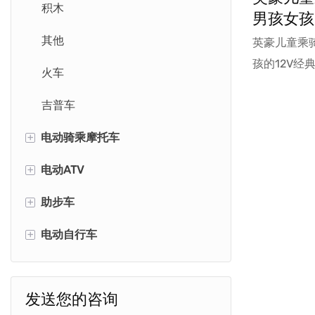
积木
男孩女孩
其他
英豪儿童乘
孩的12V经
火车
速度、音乐（包
吉普车
纸。 这款
类似于复古
+
电动骑乘摩托车
灯和豪华的
+
体验。 内
电动ATV
警用摩托车
孩子们播放
+
助步车
可爱的摩托车
迷你四人房
真正爱上这
+
电动自行车
太空摩托车
骑乘四轮车带拖斗
消防车
复古摩托车
四人组
动物车
儿童越野车
发送您的咨询
推&脚踏车
儿童电动自行车