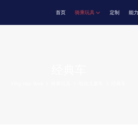
首页
骑乘玩具
定制
能
经典车
Ying Hao Toys
骑乘玩具
电动儿童车
经典车