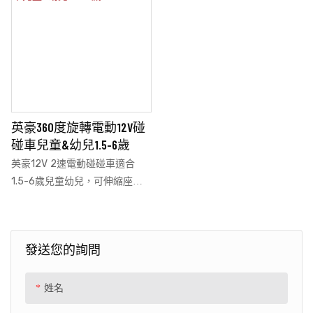
英豪360度旋轉電動12V碰
碰車兒童&幼兒1.5-6歲
英豪12V 2速電動碰碰車適合
1.5-6歲兒童幼兒，可伸縮座
椅，是寶寶碰碰玩具禮物，帶遙
控，LED燈，藍牙，360度旋
轉，可旋轉本身180度
發送您的詢問
姓名