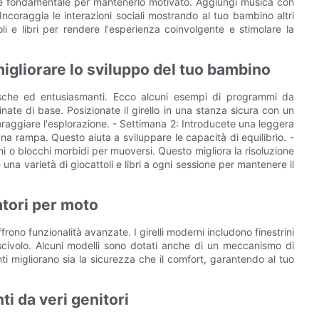
ive è fondamentale per mantenerlo motivato. Aggiungi musica con
ncoraggia le interazioni sociali mostrando al tuo bambino altri
oli e libri per rendere l'esperienza coinvolgente e stimolare la
igliorare lo sviluppo del tuo bambino
fresche ed entusiasmanti. Ecco alcuni esempi di programmi da
nate di base. Posizionate il girello in una stanza sicura con un
raggiare l'esplorazione. - Settimana 2: Introducete una leggera
a rampa. Questo aiuta a sviluppare le capacità di equilibrio. -
ni o blocchi morbidi per muoversi. Questo migliora la risoluzione
na varietà di giocattoli e libri a ogni sessione per mantenere il
atori per moto
ffrono funzionalità avanzate. I girelli moderni includono finestrini
tiscivolo. Alcuni modelli sono dotati anche di un meccanismo di
 migliorano sia la sicurezza che il comfort, garantendo al tuo
i da veri genitori