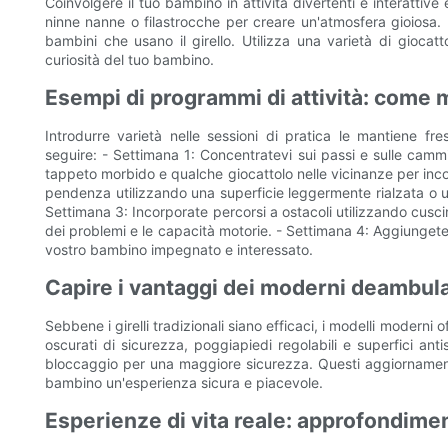
Coinvolgere il tuo bambino in attività divertenti e interatt
ninne nanne o filastrocche per creare un'atmosfera gioiosa. I
bambini che usano il girello. Utilizza una varietà di giocatt
curiosità del tuo bambino.
Esempi di programmi di attività: come m
Introdurre varietà nelle sessioni di pratica le mantiene 
seguire: - Settimana 1: Concentratevi sui passi e sulle cammi
tappeto morbido e qualche giocattolo nelle vicinanze per inco
pendenza utilizzando una superficie leggermente rialzata o un
Settimana 3: Incorporate percorsi a ostacoli utilizzando cusci
dei problemi e le capacità motorie. - Settimana 4: Aggiungete u
vostro bambino impegnato e interessato.
Capire i vantaggi dei moderni deambul
Sebbene i girelli tradizionali siano efficaci, i modelli moderni o
oscurati di sicurezza, poggiapiedi regolabili e superfici an
bloccaggio per una maggiore sicurezza. Questi aggiornamenti
bambino un'esperienza sicura e piacevole.
Esperienze di vita reale: approfondiment