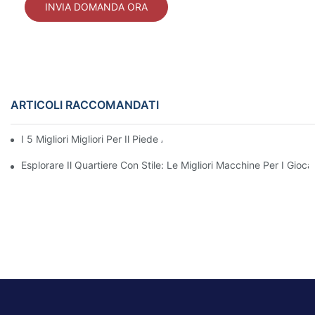
INVIA DOMANDA ORA
ARTICOLI RACCOMANDATI
I 5 Migliori Migliori Per Il Piede A Pavimento Per I Bambini Piccoli
Esplorare Il Quartiere Con Stile: Le Migliori Macchine Per I Gioca