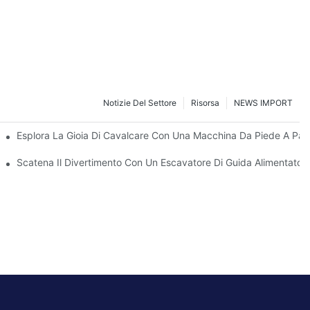
Notizie Del Settore
Risorsa
NEWS IMPORT
Un'azione Da Piede A Piano!
Esplora La Gioia Di Cavalcare Con Una Macchina Da Piede A Pa
ienza Da Piede A Pavimento
Scatena Il Divertimento Con Un Escavatore Di Guida Alimentato A