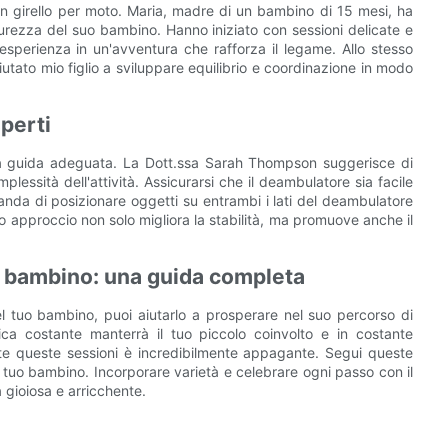
i un girello per moto. Maria, madre di un bambino di 15 mesi, ha
curezza del suo bambino. Hanno iniziato con sessioni delicate e
sperienza in un'avventura che rafforza il legame. Allo stesso
iutato mio figlio a sviluppare equilibrio e coordinazione in modo
perti
 una guida adeguata. La Dott.ssa Sarah Thompson suggerisce di
lessità dell'attività. Assicurarsi che il deambulatore sia facile
anda di posizionare oggetti su entrambi i lati del deambulatore
to approccio non solo migliora la stabilità, ma promuove anche il
o bambino: una guida completa
del tuo bambino, puoi aiutarlo a prosperare nel suo percorso di
ica costante manterrà il tuo piccolo coinvolto e in costante
ante queste sessioni è incredibilmente appagante. Segui queste
 tuo bambino. Incorporare varietà e celebrare ogni passo con il
 gioiosa e arricchente.