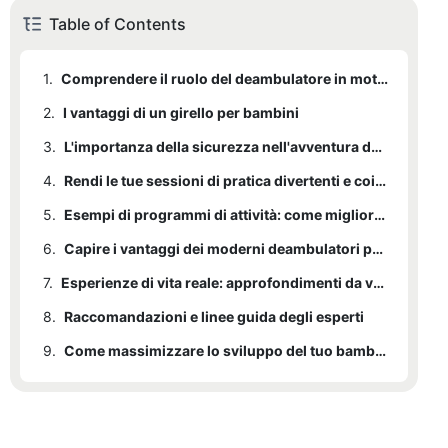
Table of Contents
1.
Comprendere il ruolo del deambulatore in moto nello sviluppo precoce
2.
I vantaggi di un girello per bambini
3.
L'importanza della sicurezza nell'avventura del tuo bambino con il girello
4.
Rendi le tue sessioni di pratica divertenti e coinvolgenti
5.
Esempi di programmi di attività: come migliorare lo sviluppo del tuo bambino
6.
Capire i vantaggi dei moderni deambulatori per moto
7.
Esperienze di vita reale: approfondimenti da veri genitori
8.
Raccomandazioni e linee guida degli esperti
9.
Come massimizzare lo sviluppo del tuo bambino: una guida completa