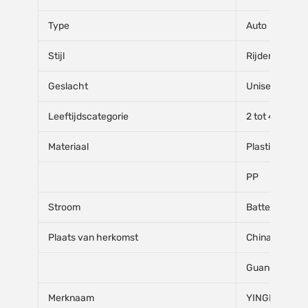
Type
Auto
Stijl
Rijdend speel
Geslacht
Unisex
Leeftijdscategorie
2 tot 4 jaar, 5 
Materiaal
Plastic
PP
Stroom
Batterij
Plaats van herkomst
China
Guangdong
Merknaam
YINGHAO