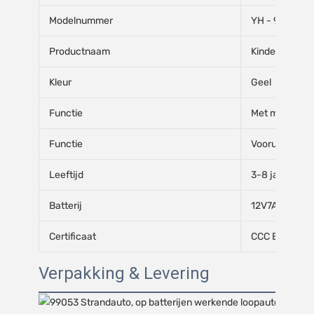
Modelnummer
YH - 99052A
Productnaam
Kinderbouwau
Kleur
Geel
Functie
Met muziek, cl
Functie
Vooruit en ac
Leeftijd
3-8 jaar
Batterij
12V7AH*1
Certificaat
CCC EN71 ISO
Verpakking & Levering