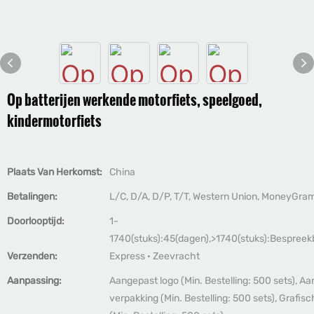
Op batterijen werkende motorfiets, speelgoed,
kindermotorfiets
Plaats Van Herkomst:
China
Betalingen:
L/C, D/A, D/P, T/T, Western Union, MoneyGra
Doorlooptijd:
1-
1740(stuks):45(dagen),>1740(stuks):Bespreek
Verzenden:
Express · Zeevracht
Aanpassing:
Aangepast logo (Min. Bestelling: 500 sets), A
verpakking (Min. Bestelling: 500 sets), Grafi