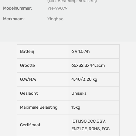
(Min. Bestelling: 500 sets)
Modelnummer:
YH-99079
Merknaam:
Yinghao
Batterij
6 V 1,5 Ah
Grootte
65x32.3x44.3cm
G.W/N.W
4.40/3.20 kg
Geslacht
Uniseks
Maximale Belasting
15kg
ICTI,ISO,CCC,GSV,
Certificaat
EN71,CE, ROHS, FCC