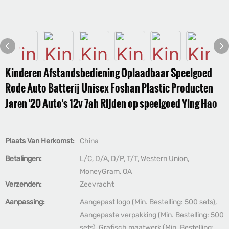
Kinderen Afstandsbediening Oplaadbaar Speelgoed
Rode Auto Batterij Unisex Foshan Plastic Producten
Jaren '20 Auto's 12v 7ah Rijden op speelgoed Ying Hao
Plaats Van Herkomst:
China
Betalingen:
L/C, D/A, D/P, T/T, Western Union,
MoneyGram, OA
Verzenden:
Zeevracht
Aanpassing:
Aangepast logo (Min. Bestelling: 500 sets),
Aangepaste verpakking (Min. Bestelling: 500
sets), Grafisch maatwerk (Min. Bestelling: