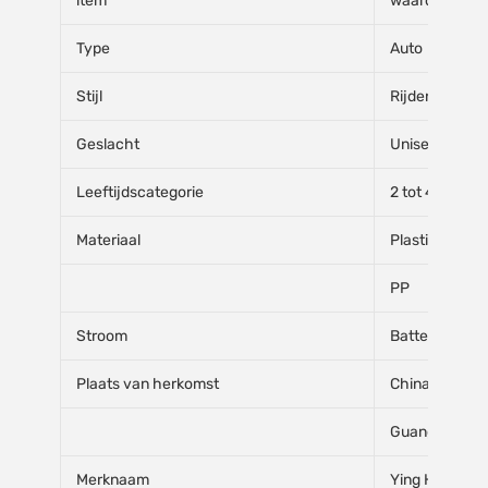
item
waarde
Type
Auto
Stijl
Rijdend speel
Geslacht
Unisex
Leeftijdscategorie
2 tot 4 jaar, 5 
Materiaal
Plastic
PP
Stroom
Batterij
Plaats van herkomst
China
Guangdong
Merknaam
Ying Hao