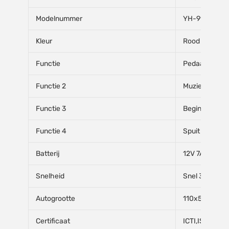
Modelnummer
YH-99173
Kleur
Rood
Functie
Pedaalstart &
Functie 2
Muziek & flits
Functie 3
Begin langzaa
Functie 4
Spuit als een 
Batterij
12V 7Ah
Snelheid
Snel 3,8 km/u
Autogrootte
110x56.5x64
Certificaat
ICTI,ISO,CCC,