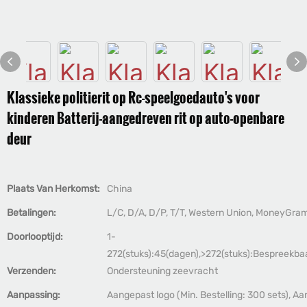
Klassieke politierit op Rc-speelgoedauto's voor
kinderen Batterij-aangedreven rit op auto-openbare
deur
Plaats Van Herkomst:
China
Betalingen:
L/C, D/A, D/P, T/T, Western Union, MoneyGra
Doorlooptijd:
1-
272(stuks):45(dagen),>272(stuks):Bespreekba
Verzenden:
Ondersteuning zeevracht
Aanpassing:
Aangepast logo (Min. Bestelling: 300 sets), A