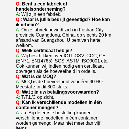
Q:
Bent u een fabriek of
handelsonderneming?
A:
Wij zijn een fabriek.
Q
: Waar is jullie bedrijf gevestigd? Hoe kan
ik erheen?
A:
Onze fabriek bevindt zich in Foshan City,
provincie Guangdong, China, op slechts 20 km
afstand van Guangzhou. U bent van harte
welkom.
Q:
Welk certificaat heb je?
A:
Wij beschikken over ICTI, GSV, CCC, CE
(EN71, EN14765), SGS, ASTM, ISO9001 etc.
Ook kunnen wij indien nodig een certificaat
opvragen als de hoeveelheid in orde is.
Q:
Wat is de MOQ?
A:
MOQ is de hoeveelheid voor één 40'HQ.
Meestal zijn dit 300 stuks.
Q:
Wat zijn uw betalingsvoorwaarden?
A:
T/T,L/C op zicht.
Q:
Kan ik verschillende modellen in één
container mengen?
A:
Ja. Bij de eerste bestelling kunnen
verschillende modellen in één container
worden gemengd. Maar niet meer dan vijf
items.