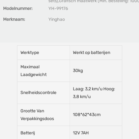
sets),Grafisch maatwerk (Min. Bestelling: 1000
Modelnummer:
YH-99176
Merknaam:
Yinghao
Werktype
Werkt op batterijen
Maximaal
30kg
Laadgewicht
Laag: 3,2 km/u Hoog:
Snelheidscontrole
3,8 km/u
Grootte Van
108*62*43cm
Verpakkingsdoos
Batterij
12V 7AH