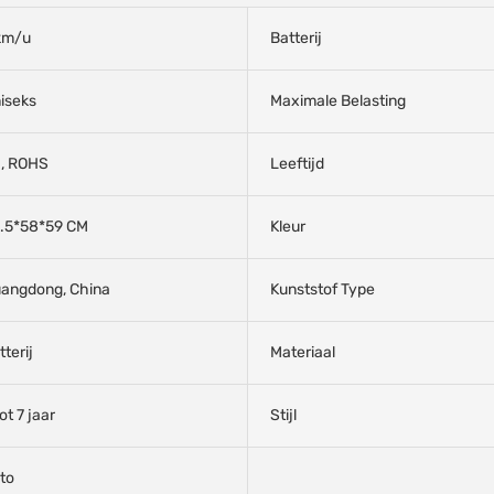
km/u
Batterij
iseks
Maximale Belasting
, ROHS
Leeftijd
.5*58*59 CM
Kleur
angdong, China
Kunststof Type
tterij
Materiaal
ot 7 jaar
Stijl
to