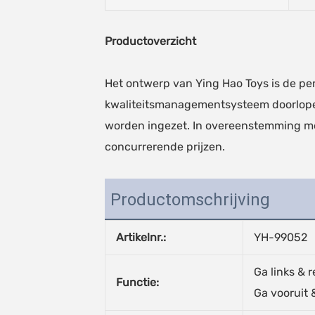
Productoverzicht
Het ontwerp van Ying Hao Toys is de per
kwaliteitsmanagementsysteem doorlopen
worden ingezet. In overeenstemming met h
concurrerende prijzen.
Productomschrijving
Artikelnr.:
YH-99052
Ga links & r
Functie:
Ga vooruit 