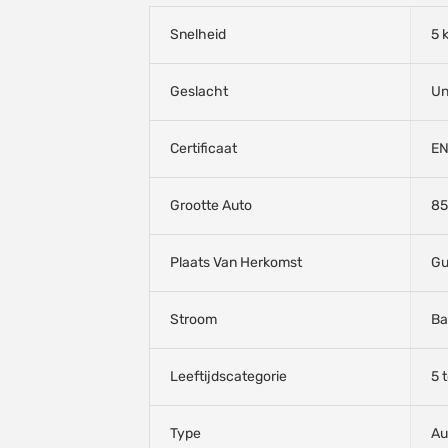
Snelheid
5 
Geslacht
Un
Certificaat
EN
Grootte Auto
85
Plaats Van Herkomst
Gu
Stroom
Ba
Leeftijdscategorie
5 t
Type
Au