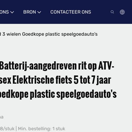
 ONS
BRON
CONTACTEER ONS
ind 3 wielen Goedkope plastic speelgoedauto's
Batterij-aangedreven rit op ATV-
ex Elektrische fiets 5 tot 7 jaar
oedkope plastic speelgoedauto's
na
8/stuk | Min. bestelling: 1 stuk