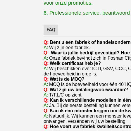
voor onze promoties.
6. Professionele service: beantwoor
FAQ
Q:
Bent u een fabriek of handelsonder
A:
Wij zijn een fabriek.
Q
: Waar is jullie bedrijf gevestigd? Ho
A:
Onze fabriek bevindt zich in Foshan Ci
Q:
Welk certificaat heb je?
A:
Wij beschikken over ICTI, GSV, CCC, C
de hoeveelheid in orde is.
Q:
Wat is de MOQ?
A:
MOQ is de hoeveelheid voor één 40'HQ. 
Q:
Wat zijn uw betalingsvoorwaarden?
A:
T/T,L/C op zicht.
Q:
Kan ik verschillende modellen in é
A:
Ja. Bij de eerste bestelling kunnen ver
Q:
Kan ik een monster krijgen om de kwa
A:
Natuurlijk. Wij kunnen een monster lev
ontvangen, verzenden wij uw bestelling.
Q:
Hoe voert uw fabriek kwaliteitscontro