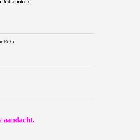
iteitscontrole.
w aandacht.