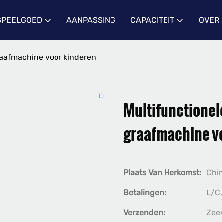
 SPEELGOED
AANPASSING
CAPACITEIT
OVER
graafmachine voor kinderen
Multifunctionele
graafmachine v
Plaats Van Herkomst:
Chi
Betalingen:
L/C,
Verzenden:
Zee