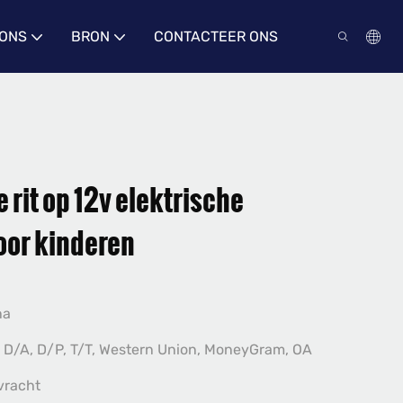
 ONS
BRON
CONTACTEER ONS
 rit op 12v elektrische
oor kinderen
na
 D/A, D/P, T/T, Western Union, MoneyGram, OA
vracht