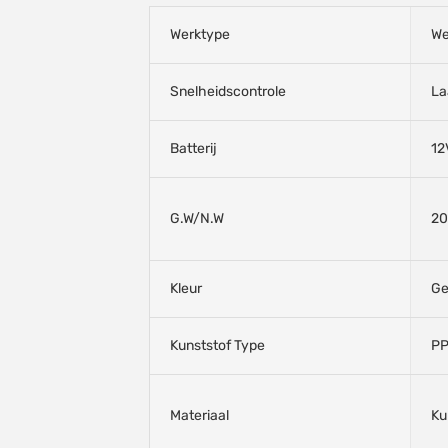
Werktype
We
Snelheidscontrole
La
Batterij
12
G.W/N.W
20
Kleur
Ge
Kunststof Type
P
Materiaal
Ku