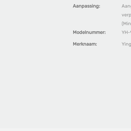
Aanpassing:
Aang
verp
(Min
Modelnummer:
YH-
Merknaam:
Yin