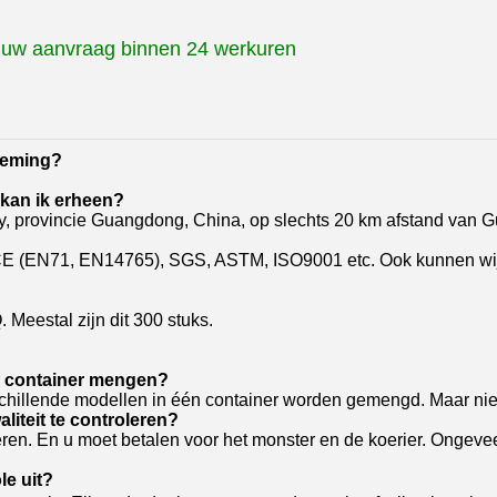
d uw aanvraag binnen 24 werkuren
neming?
e kan ik erheen?
ty, provincie Guangdong, China, op slechts 20 km afstand van
E (EN71, EN14765), SGS, ASTM, ISO9001 etc. Ook kunnen wij i
Meestal zijn dit 300 stuks.
én container mengen?
schillende modellen in één container worden gemengd. Maar niet
liteit te controleren?
eren. En u moet betalen voor het monster en de koerier. Ongev
le uit?