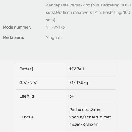
Aangepaste verpakking (Min. Bestelling: 1000
sets),Grafisch maatwerk (Min. Bestelling: 100
sets)
Modelnummer:
YH-99173
Merknaam:
Yinghao
Batterij
12V 7AH
G.W./N.W
21/ 17.5kg
Leeftijd
3+
Pedaalstrat&rem,
Functie
vooruit/achteruit, met
muziek&claxon