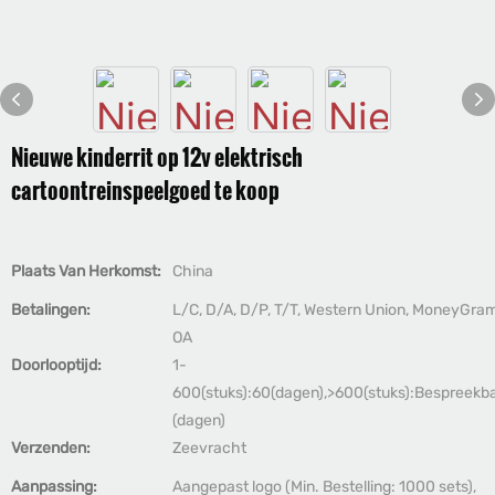
Nieuwe kinderrit op 12v elektrisch
cartoontreinspeelgoed te koop
Plaats Van Herkomst:
China
Betalingen:
L/C, D/A, D/P, T/T, Western Union, MoneyGram
OA
Doorlooptijd:
1-
600(stuks):60(dagen),>600(stuks):Bespreekb
(dagen)
Verzenden:
Zeevracht
Aanpassing:
Aangepast logo (Min. Bestelling: 1000 sets),