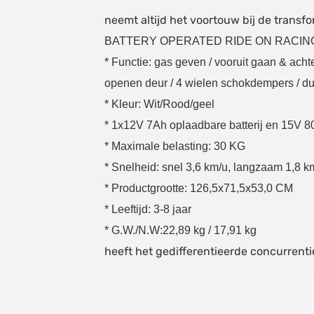
neemt altijd het voortouw bij de transfo
BATTERY OPERATED RIDE ON RACIN
* Functie: gas geven / vooruit gaan & acht
openen deur / 4 wielen schokdempers / d
* Kleur: Wit/Rood/geel
* 1x12V 7Ah oplaadbare batterij en 15V 8
* Maximale belasting: 30 KG
* Snelheid: snel 3,6 km/u, langzaam 1,8 k
* Productgrootte: 126,5x71,5x53,0 CM
* Leeftijd: 3-8 jaar
* G.W./N.W:22,89 kg / 17,91 kg
heeft het gedifferentieerde concurrent