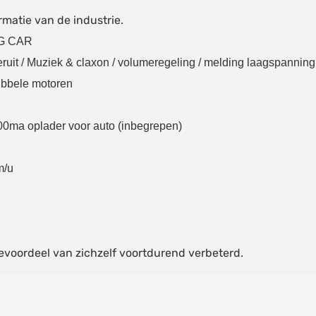
rmatie van de industrie.
G CAR
eruit / Muziek & claxon / volumeregeling / melding laagspanning 
ubbele motoren
00ma oplader voor auto (inbegrepen)
m/u
ievoordeel van zichzelf voortdurend verbeterd.