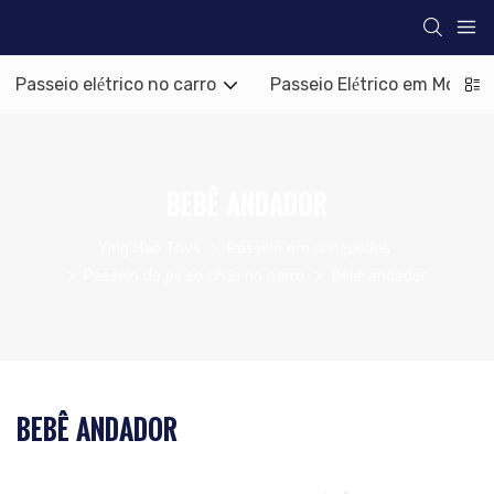
Passeio elétrico no carro
Passeio Elétrico em Motoci
BEBÊ ANDADOR
Ying Hao Toys
Passeio em brinquedos
Passeio do pé ao chão no carro
Bebê andador
BEBÊ ANDADOR