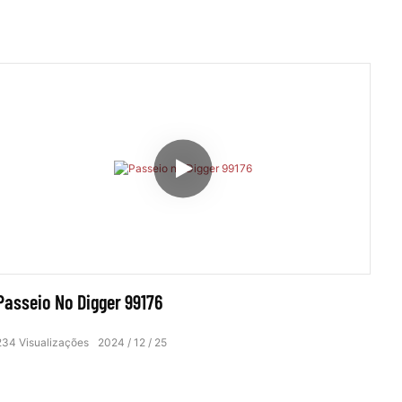
Passeio No Digger 99176
234
Visualizações
2024
12
25