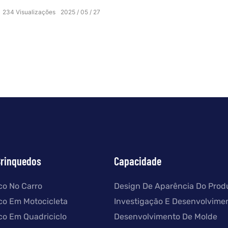
passeio que atendem a todas as etapas da infância. De
234
Visualizações
2025
05
27
carros elétricos com controle remoto a carros de
desenho animado, somos sua solução única para
brinquedos de alta qualidade e apropriados à idade
que despertam alegria e imaginação.
Brinquedos
Capacidade
ico No Carro
Design De Aparência Do Prod
ico Em Motocicleta
Investigação E Desenvolvime
ico Em Quadriciclo
Desenvolvimento De Molde