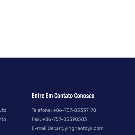
Entre Em Contato Conosco
uto
Telefone: +
86-757-85337178
nto
Fax: +86-757-85398583
E-mail:
Oscar@yinghaotoys.com