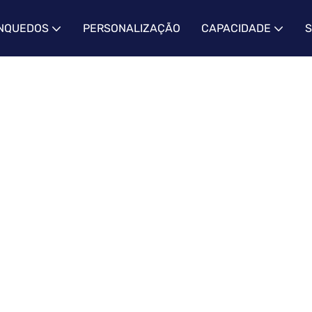
INQUEDOS
PERSONALIZAÇÃO
CAPACIDADE
S
VÍDEO
Ying Hao Toys
Recurso
Vídeo