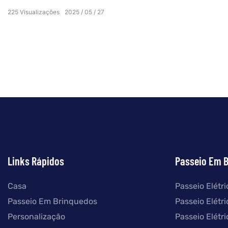
· Materiais ecológicos: reconhecidos
225
Visualizações
2025
05
27
internacionalmente, não tóxicos e seguros para
crianças.
· Artesanato avançado: equipamentos de produção de
ponta e processos para design e montagem
impecáveis.
· Testes rigorosos: todo produto passa por testes rígidos
de segurança e desempenho antes de deixar a fábrica.
· Certificações internacionais: ISO 9001, ASTM F963 e
mais—prova de nossos padrões inabaláveis.
Links Rápidos
Passeio Em 
Casa
Passeio Elétr
Passeio Em Brinquedos
Passeio Elétr
Personalização
Passeio Elétr