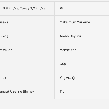
zlı 3,8 Km/sa, Yavaş 3,2 Km/sa
Pil
iseks
Maksimum Yükleme
8 Yaş
Araba Boyutu
rmızı Sarı
Menşe Yeri
P
Güç
astik
Yaş Aralığı
uncak Üzerine Binmek
Tip