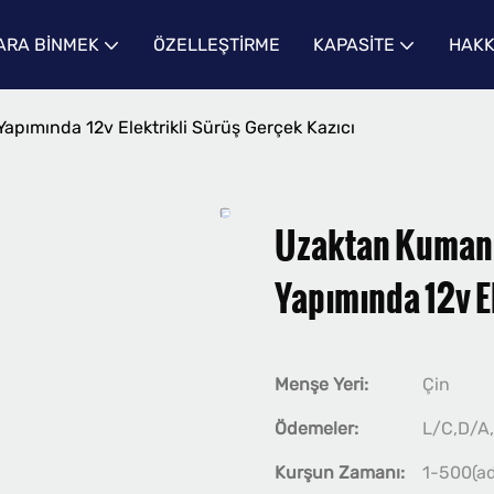
RA BINMEK
ÖZELLEŞTIRME
KAPASITE
HAKK
apımında 12v Elektrikli Sürüş Gerçek Kazıcı
Uzaktan Kumand
Yapımında 12v E
Menşe Yeri:
Çin
Ödemeler:
L/C,D/A
Kurşun Zamanı:
1-500(ad