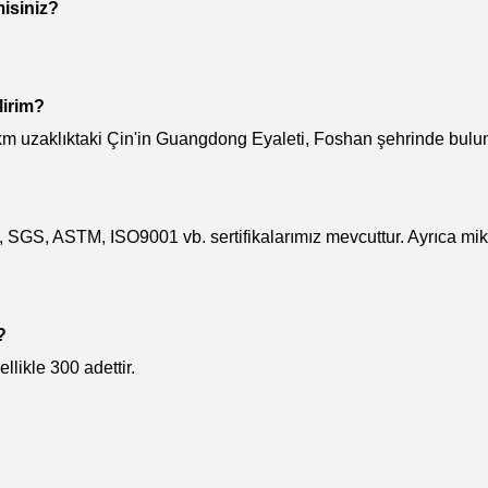
misiniz?
lirim?
uzaklıktaki Çin'in Guangdong Eyaleti, Foshan şehrinde bulunma
S, ASTM, ISO9001 vb. sertifikalarımız mevcuttur. Ayrıca mikta
?
llikle 300 adettir.