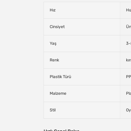
Hız
Hı
Cinsiyet
Ün
Yaş
3-
Renk
kı
Plastik Türü
P
Malzeme
Pl
Stil
Oy