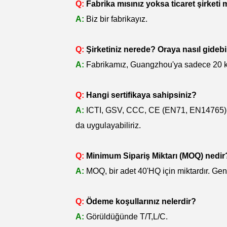
Q:
Fabrika mısınız yoksa ticaret şirketi 
A:
Biz bir fabrikayız.
Q:
Şirketiniz nerede? Oraya nasıl gidebi
A:
Fabrikamız, Guangzhou'ya sadece 20 km 
Q:
Hangi sertifikaya sahipsiniz?
A:
ICTI, GSV, CCC, CE (EN71, EN14765), SG
da uygulayabiliriz.
Q:
Minimum Sipariş Miktarı (MOQ) nedir
A:
MOQ, bir adet 40'HQ için miktardır. Gene
Q:
Ödeme koşullarınız nelerdir?
A:
Görüldüğünde T/T,L/C.