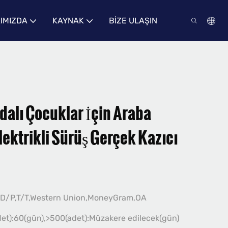
IMIZDA
KAYNAK
BIZE ULAŞIN
alı Çocuklar İçin Araba
lektrikli Sürüş Gerçek Kazıcı
,D/P,T/T,Western Union,MoneyGram,OA
et):60(gün),>500(adet):Müzakere edilecek(gün)