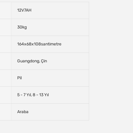
12V7AH
30kg
164x68x108santimetre
Guangdong, Çin
Pil
5 - 7 Yıl, 8 - 13 Yıl
Araba