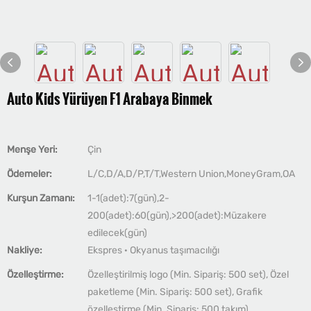
Auto Kids Yürüyen F1 Arabaya Binmek
Menşe Yeri:
Çin
Ödemeler:
L/C,D/A,D/P,T/T,Western Union,MoneyGram,OA
Kurşun Zamanı:
1-1(adet):7(gün),2-
200(adet):60(gün),>200(adet):Müzakere
edilecek(gün)
Nakliye:
Ekspres · Okyanus taşımacılığı
Özelleştirme:
Özelleştirilmiş logo (Min. Sipariş: 500 set), Özel
paketleme (Min. Sipariş: 500 set), Grafik
özelleştirme (Min. Sipariş: 500 takım)