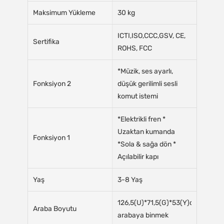
Maksimum Yükleme
30 kg
ICTI,ISO,CCC,GSV, CE,
Sertifika
ROHS, FCC
*Müzik, ses ayarlı,
Fonksiyon 2
düşük gerilimli sesli
komut istemi
*Elektrikli fren *
Uzaktan kumanda
Fonksiyon 1
*Sola & sağa dön *
Açılabilir kapı
Yaş
3-8 Yaş
126,5(U)*71,5(G)*53(Y)cm
Araba Boyutu
arabaya binmek