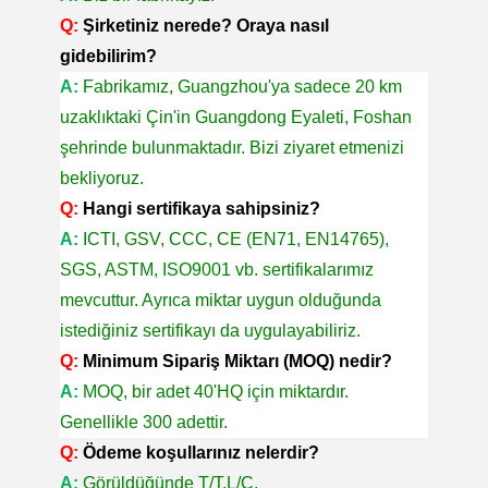
Q:
Şirketiniz nerede? Oraya nasıl
gidebilirim?
A:
Fabrikamız, Guangzhou'ya sadece 20 km
uzaklıktaki Çin'in Guangdong Eyaleti, Foshan
şehrinde bulunmaktadır. Bizi ziyaret etmenizi
bekliyoruz.
Q:
Hangi sertifikaya sahipsiniz?
A:
ICTI, GSV, CCC, CE (EN71, EN14765),
SGS, ASTM, ISO9001 vb. sertifikalarımız
mevcuttur. Ayrıca miktar uygun olduğunda
istediğiniz sertifikayı da uygulayabiliriz.
Q:
Minimum Sipariş Miktarı (MOQ) nedir?
A:
MOQ, bir adet 40'HQ için miktardır.
Genellikle 300 adettir.
Q:
Ödeme koşullarınız nelerdir?
A:
Görüldüğünde T/T,L/C.