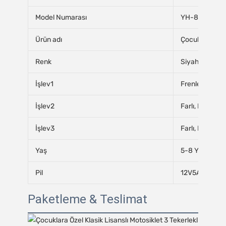
Model Numarası
YH-8801
Ürün adı
Çocuklar İçin 
Renk
Siyah, Kırmızı
İşlev1
Frenle, İleri & 
İşlev2
Farlı, Kornalı, 
İşlev3
Farlı, Kornalı, 
Yaş
5-8 Yaş
Pil
12V5AH
Paketleme & Teslimat