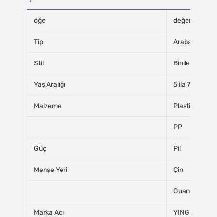
öğe
değer
Tip
Araba
Stil
Binilebilir Oy
Yaş Aralığı
5 ila 7 yıl, 8 ila 
Malzeme
Plastik
PP
Güç
Pil
Menşe Yeri
Çin
Guangdong
Marka Adı
YINGHAO