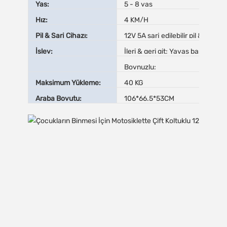
Yaş:
5 - 8 yaş
Hız:
4 KM/H
Pil & Şarj Cihazı:
12V 5A şarj edilebilir pil & 14,5V
İşlev:
İleri & geri git; Yavaş başla;
Boynuzlu;
Maksimum Yükleme:
40 KG
Araba Boyutu:
106*66.5*53CM