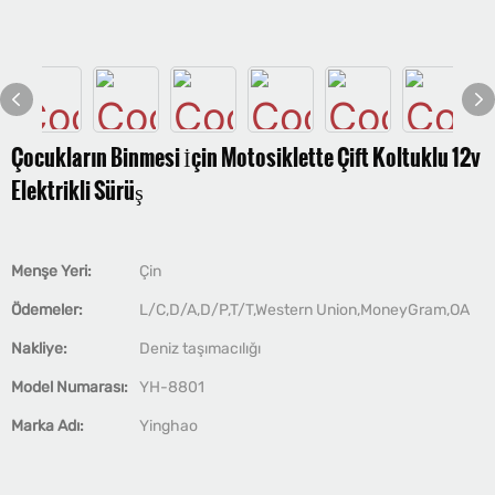
Çocukların Binmesi İçin Motosiklette Çift Koltuklu 12v
Elektrikli Sürüş
Menşe Yeri:
Çin
Ödemeler:
L/C,D/A,D/P,T/T,Western Union,MoneyGram,OA
Nakliye:
Deniz taşımacılığı
Model Numarası:
YH-8801
Marka Adı:
Yinghao