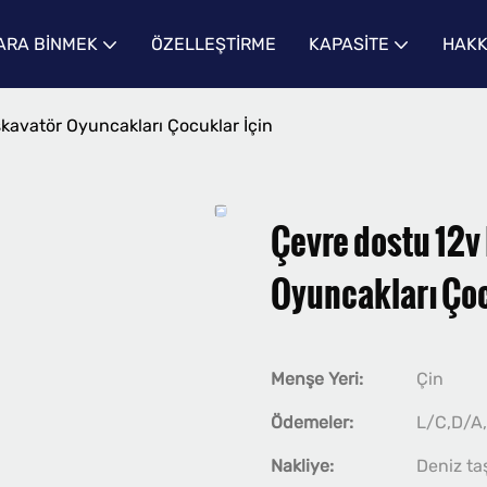
RA BINMEK
ÖZELLEŞTIRME
KAPASITE
HAKK
skavatör Oyuncakları Çocuklar İçin
Çevre dostu 12v
Oyuncakları Çoc
Menşe Yeri:
Çin
Ödemeler:
L/C,D/A
Nakliye:
Deniz ta