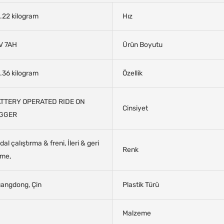
.22 kilogram
Hız
V 7AH
Ürün Boyutu
.36 kilogram
Özellik
TTERY OPERATED RIDE ON
Cinsiyet
IGGER
dal çalıştırma & freni, İleri & geri
Renk
tme,
angdong, Çin
Plastik Türü
Malzeme