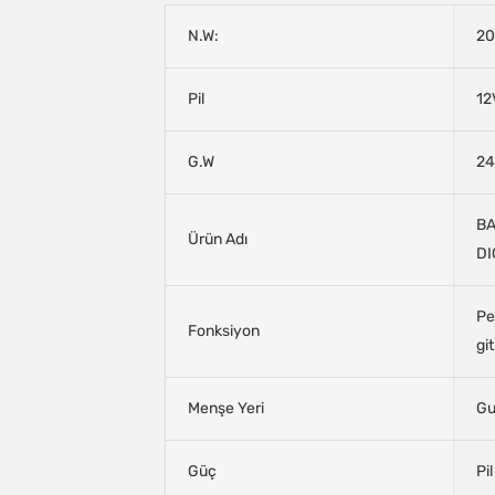
N.W:
20
Pil
12
G.W
24
BA
Ürün Adı
D
Pe
Fonksiyon
gi
Menşe Yeri
Gu
Güç
Pil