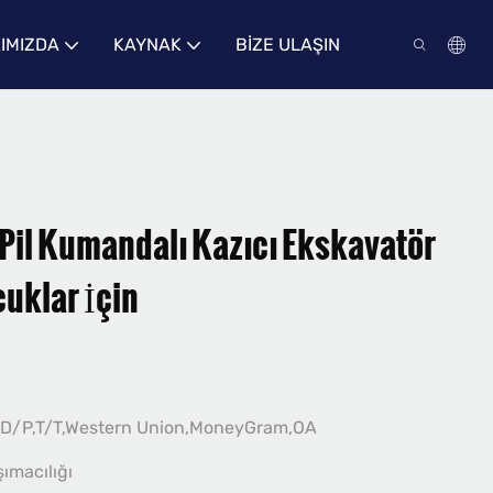
IMIZDA
KAYNAK
BIZE ULAŞIN
 Pil Kumandalı Kazıcı Ekskavatör
uklar İçin
,D/P,T/T,Western Union,MoneyGram,OA
şımacılığı