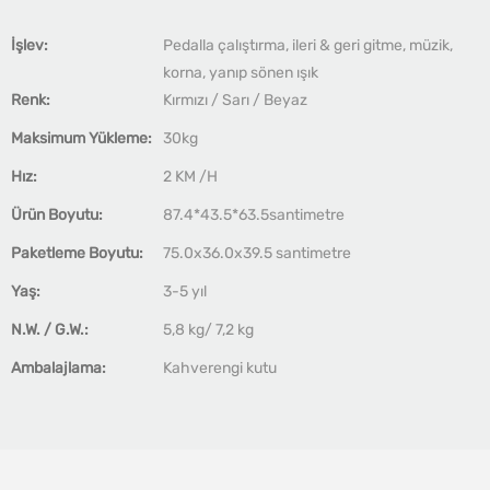
İşlev:
Pedalla çalıştırma, ileri & geri gitme, müzik,
korna, yanıp sönen ışık
Renk:
Kırmızı / Sarı / Beyaz
Maksimum Yükleme:
30kg
Hız:
2 KM /H
Ürün Boyutu:
87.4*43.5*63.5santimetre
Paketleme Boyutu:
75.0x36.0x39.5 santimetre
Yaş:
3-5 yıl
N.W. / G.W.:
5,8 kg/ 7,2 kg
Ambalajlama:
Kahverengi kutu