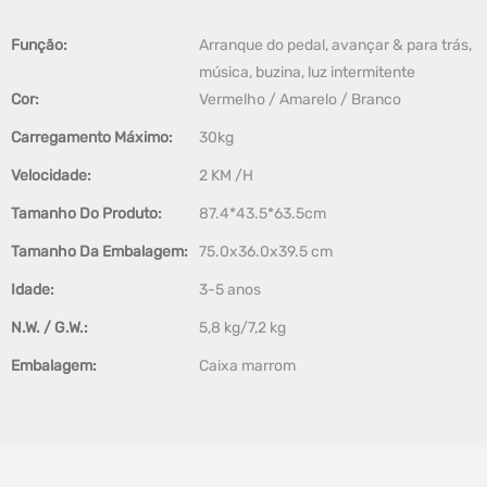
Função:
Arranque do pedal, avançar & para trás,
música, buzina, luz intermitente
Cor:
Vermelho / Amarelo / Branco
Carregamento Máximo:
30kg
Velocidade:
2 KM /H
Tamanho Do Produto:
87.4*43.5*63.5cm
Tamanho Da Embalagem:
75.0x36.0x39.5 cm
Idade:
3-5 anos
N.W. / G.W.:
5,8 kg/7,2 kg
Embalagem:
Caixa marrom