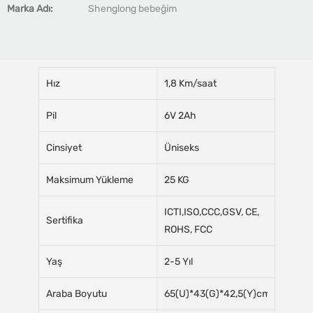
Marka Adı:
Shenglong bebeğim
Hız
1,8 Km/saat
Pil
6V 2Ah
Cinsiyet
Üniseks
Maksimum Yükleme
25 KG
ICTI,ISO,CCC,GSV, CE,
Sertifika
ROHS, FCC
Yaş
2-5 Yıl
Araba Boyutu
65(U)*43(G)*42,5(Y)cm