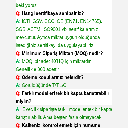
bekliyoruz.
Q:
Hangi sertifikaya sahipsiniz?
A:
ICTI, GSV, CCC, CE (EN71, EN14765),
SGS, ASTM, ISO9001 vb. sertifikalarımız
mevcuttur. Ayrıca miktar uygun olduğunda
istediğiniz sertifikayı da uygulayabiliriz.
Q:
Minimum Sipariş Miktarı (MOQ) nedir?
A:
MOQ, bir adet 40'HQ için miktardır.
Genellikle 300 adettir.
Q:
Ödeme koşullarınız nelerdir?
A:
Görüldüğünde T/T,L/C.
Q:
Farklı modelleri tek bir kapta karıştırabilir
miyim?
A
:
Evet. İlk siparişte farklı modeller tek bir kapta
karıştırılabilir. Ama beşten fazla olmayacak.
Q:
Kalitenizi kontrol etmek için numune