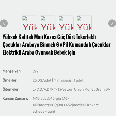
Yüksek Kaliteli Mini Kazıcı Güç Dört Tekerlekli
Çocuklar Arabaya Binmek 6 v Pil Kumandalı Çocuklar
Elektrikli Araba Oyuncak Bebek Için
Menşe Yeri:
Çin
Örnekler:
25,0$/adet | Min. sipariş: 1 adet
Ödemeler:
L/C,D/A,D/P,T/T,Western Union,MoneyGram,OA
Kurşun Zamanı:
1-15(adet):45(gün),16-
452(adet):60(gün),>452(adet):Müzakere
edilecek(gün)