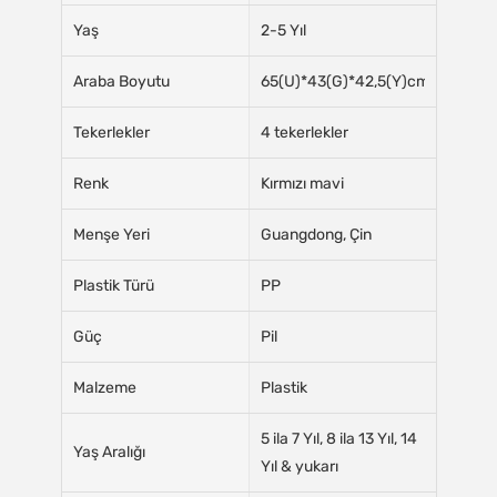
Yaş
2-5 Yıl
Araba Boyutu
65(U)*43(G)*42,5(Y)cm
Tekerlekler
4 tekerlekler
Renk
Kırmızı mavi
Menşe Yeri
Guangdong, Çin
Plastik Türü
PP
Güç
Pil
Malzeme
Plastik
5 ila 7 Yıl, 8 ila 13 Yıl, 14
Yaş Aralığı
Yıl & yukarı