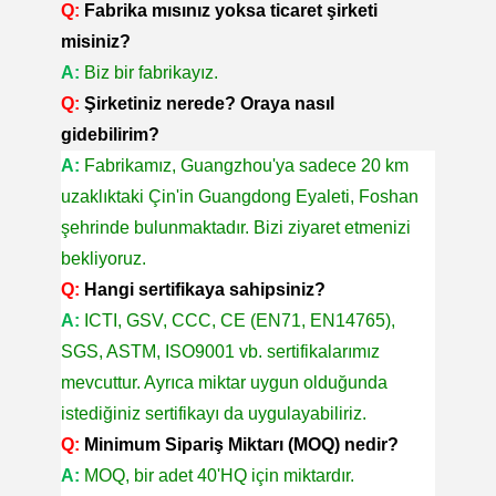
Q:
Fabrika mısınız yoksa ticaret şirketi
misiniz?
A:
Biz bir fabrikayız.
Q:
Şirketiniz nerede? Oraya nasıl
gidebilirim?
A:
Fabrikamız, Guangzhou'ya sadece 20 km
uzaklıktaki Çin'in Guangdong Eyaleti, Foshan
şehrinde bulunmaktadır. Bizi ziyaret etmenizi
bekliyoruz.
Q:
Hangi sertifikaya sahipsiniz?
A:
ICTI, GSV, CCC, CE (EN71, EN14765),
SGS, ASTM, ISO9001 vb. sertifikalarımız
mevcuttur. Ayrıca miktar uygun olduğunda
istediğiniz sertifikayı da uygulayabiliriz.
Q:
Minimum Sipariş Miktarı (MOQ) nedir?
A:
MOQ, bir adet 40'HQ için miktardır.