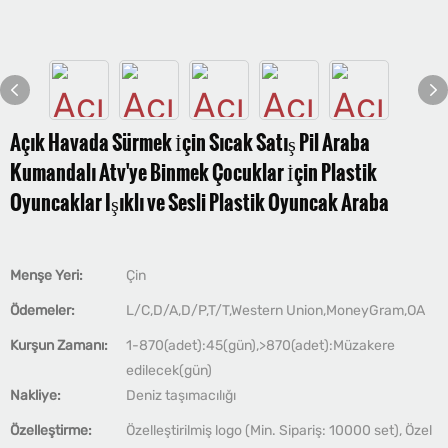
Açık Havada Sürmek İçin Sıcak Satış Pil Araba
Kumandalı Atv'ye Binmek Çocuklar İçin Plastik
Oyuncaklar Işıklı ve Sesli Plastik Oyuncak Araba
Menşe Yeri:
Çin
Ödemeler:
L/C,D/A,D/P,T/T,Western Union,MoneyGram,OA
Kurşun Zamanı:
1-870(adet):45(gün),>870(adet):Müzakere
edilecek(gün)
Nakliye:
Deniz taşımacılığı
Özelleştirme:
Özelleştirilmiş logo (Min. Sipariş: 10000 set), Özel