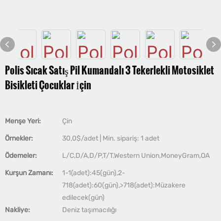
Polis Sıcak Satış Pil Kumandalı 3 Tekerlekli Motosiklet
Bisikleti Çocuklar İçin
Menşe Yeri:
Çin
Örnekler:
30,0$/adet | Min. sipariş: 1 adet
Ödemeler:
L/C,D/A,D/P,T/T,Western Union,MoneyGram,OA
Kurşun Zamanı:
1-1(adet):45(gün),2-
718(adet):60(gün),>718(adet):Müzakere
edilecek(gün)
Nakliye:
Deniz taşımacılığı