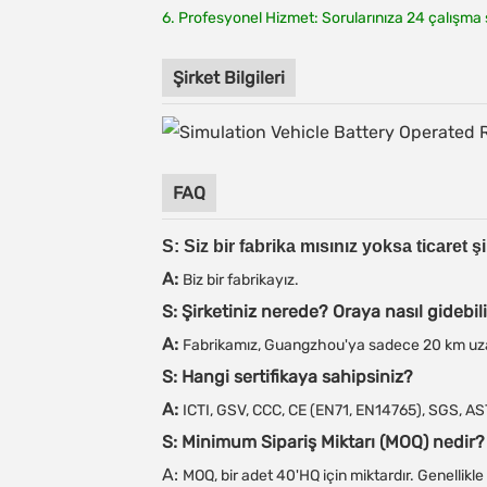
6. Profesyonel Hizmet: Sorularınıza 24 çalışma s
Şirket Bilgileri
FAQ
S: Siz bir fabrika mısınız yoksa ticaret ş
A:
Biz bir fabrikayız.
S: Şirketiniz nerede? Oraya nasıl gidebil
A:
Fabrikamız, Guangzhou'ya sadece 20 km uzakl
S: Hangi sertifikaya sahipsiniz?
A:
ICTI, GSV, CCC, CE (EN71, EN14765), SGS, AST
S: Minimum Sipariş Miktarı (MOQ) nedir?
A:
MOQ, bir adet 40'HQ için miktardır. Genellikle