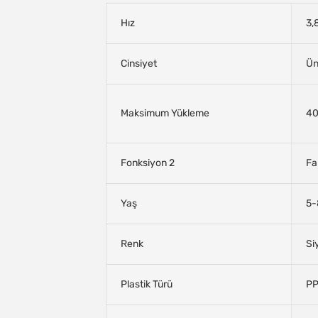
Hız
3,
Cinsiyet
Ün
Maksimum Yükleme
40
Fonksiyon 2
Fa
Yaş
5-
Renk
Si
Plastik Türü
P