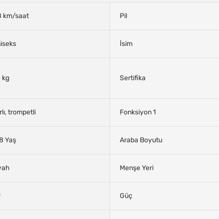
8 km/saat
Pil
iseks
İsim
 kg
Sertifika
rlı, trompetli
Fonksiyon 1
8 Yaş
Araba Boyutu
yah
Menşe Yeri
P
Güç