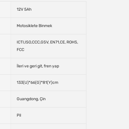
12V 5Ah
Motosiklete Binmek
ICTI,ISO,CCC,GSV, EN71,CE, ROHS,
FCC
İleri ve geri git, fren yap
133(U)*66(G)*81(Y)cm
Guangdong, Çin
Pil