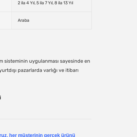
2 ila 4 Yıl, 5 ila 7 Yıl, 8 ila 13 Yıl
Araba
im sisteminin uygulanması sayesinde en
urtdışı pazarlarda varlığı ve itibarı
i
yoruz, her müşterinin gerçek ürünü