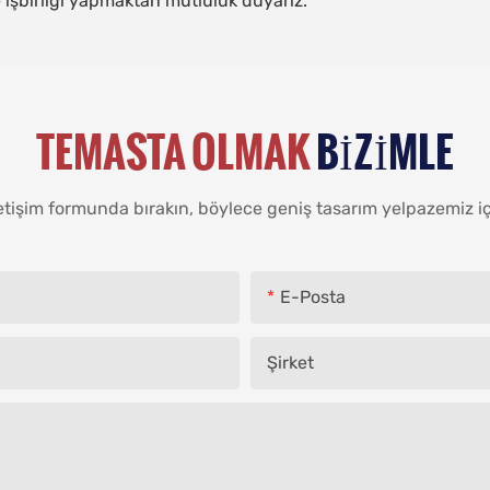
e işbirliği yapmaktan mutluluk duyarız.
TEMASTA OLMAK
BIZIMLE
tişim formunda bırakın, böylece geniş tasarım yelpazemiz için 
E-Posta
Şirket