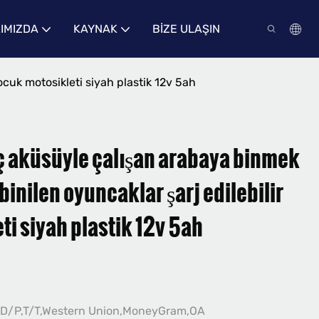
IMIZDA
KAYNAK
BIZE ULAŞIN
cuk motosikleti siyah plastik 12v 5ah
 aküsüyle çalışan arabaya binmek
binilen oyuncaklar şarj edilebilir
i siyah plastik 12v 5ah
,D/P,T/T,Western Union,MoneyGram,OA