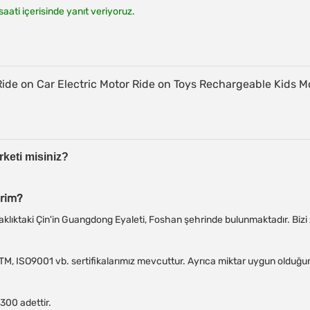
aati içerisinde yanıt veriyoruz.
irketi misiniz?
irim?
ıktaki Çin'in Guangdong Eyaleti, Foshan şehrinde bulunmaktadır. Bizi z
M, ISO9001 vb. sertifikalarımız mevcuttur. Ayrıca miktar uygun olduğunda
 300 adettir.