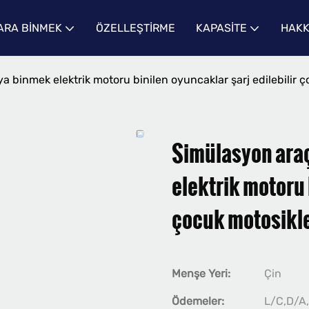
RA BINMEK
ÖZELLEŞTIRME
KAPASITE
HAKK
 binmek elektrik motoru binilen oyuncaklar şarj edilebilir ço
Simülasyon araç
elektrik motoru 
çocuk motosiklet
Menşe Yeri:
Çin
Ödemeler:
L/C,D/A